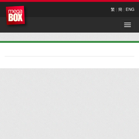
繁
|
簡
|
ENG
Toggle
naviga