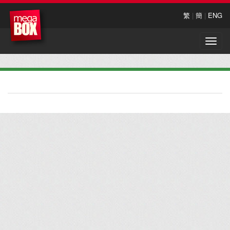
繁
|
簡
|
ENG
Toggle
naviga