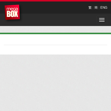
繁
|
簡
|
ENG
Toggle
naviga