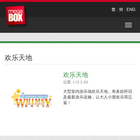
繁
|
簡
|
ENG
Toggle
naviga
欢乐天地
欢乐天地
位置: L12 2-20
大型室內游乐场欢乐天地，有多款怀旧
及最新游乐设施，让大人小朋友乐而忘
返！