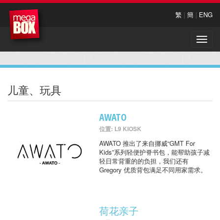
繁
|
簡
|
ENG
Toggle
naviga
儿童、玩具
AWATO
位置: L9 KIOSK
AWATO 推出了来自挪威“GMT For
Kids”系列轻便护脊书包，能帮助孩子减
轻日常背重的的负担，我们还有
Gregory 优质背包满足不同用家需求。
荷花亲子