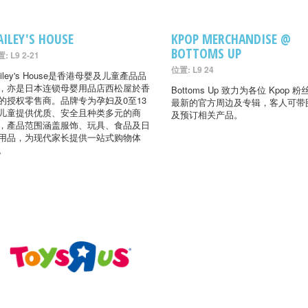
AILEY'S HOUSE
KPOP MERCHANDISE @
BOTTOMS UP
: L9 2-21
位置: L9 24
ailey's House是香港母婴及儿童產品品
，亦是日本连锁母婴用品店西松屋於香
Bottoms Up 致力为各位 Kpop 
的授权零售商。品牌专为孕妇及0至13
最新的官方周边及专辑，客人可带
儿童提供优质、安全且种类多元的商
及预订相关产品。
，產品范围涵盖服饰、玩具、食品及日
用品，为现代家长提供一站式购物体
。