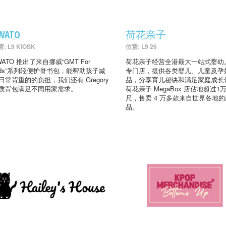
WATO
荷花亲子
: L9 KIOSK
位置: L9 26
WATO 推出了来自挪威“GMT For
荷花亲子经营全港最大一站式婴幼
ids”系列轻便护脊书包，能帮助孩子减
专门店，提供各类婴儿、儿童及孕
日常背重的的负担，我们还有 Gregory
品，分享育儿秘诀和满足家庭成长
质背包满足不同用家需求。
荷花亲子 MegaBox 店佔地超过1
尺，售卖 4 万多款来自世界各地的
品。