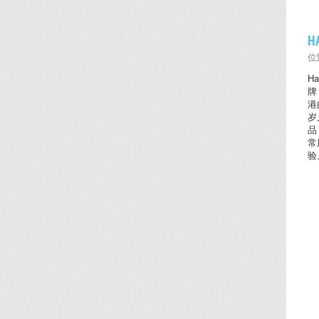
H
位置
H
牌
港
岁
品
常
验