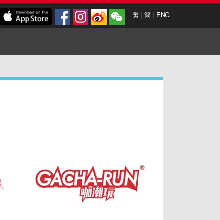
繁
|
簡
|
ENG