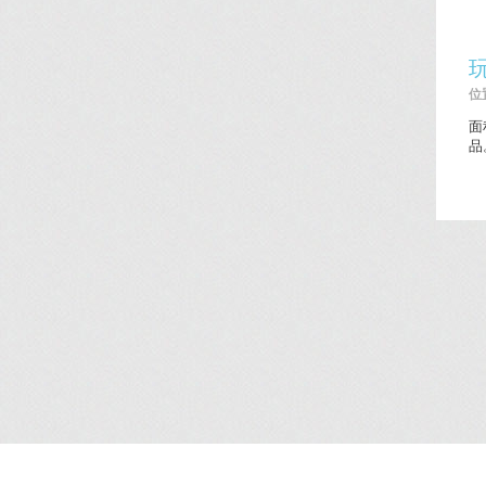
位置
面
品