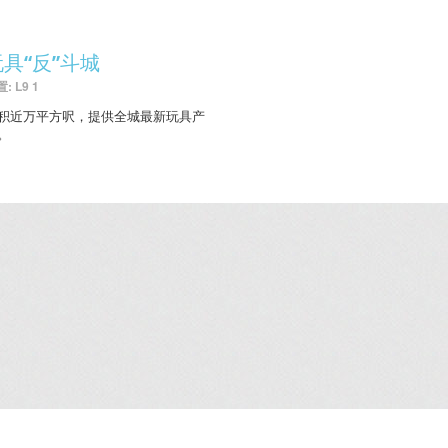
玩具“反”斗城
: L9 1
积近万平方呎，提供全城最新玩具产
。