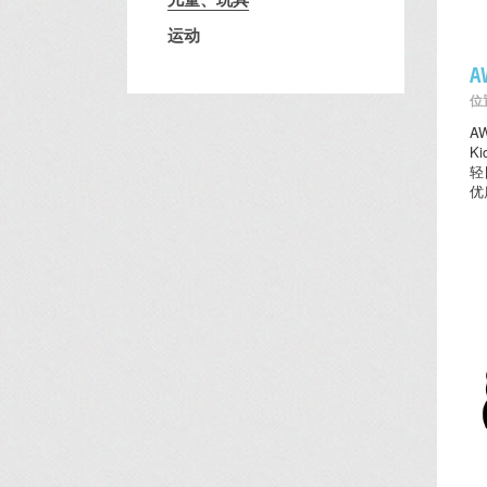
运动
A
位置
A
K
轻
优