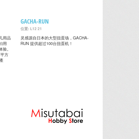
GACHA-RUN
位置: L12 21
儿用品
灵感源自日本的大型扭蛋场，GACHA-
妇用
RUN 提供超过100台扭蛋机！
体验。
万平方
產