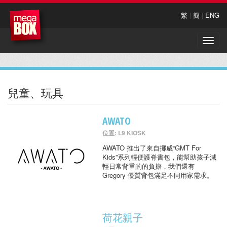
繁
|
簡
|
ENG
Toggle
naviga
兒童、玩具
AWATO
位置: L9 KIOSK
AWATO 推出了來自挪威“GMT For
Kids”系列輕便護脊書包，能幫助孩子減
輕日常背重的的負擔，我們還有
Gregory 優質背包滿足不同用家需求。
荷花親子