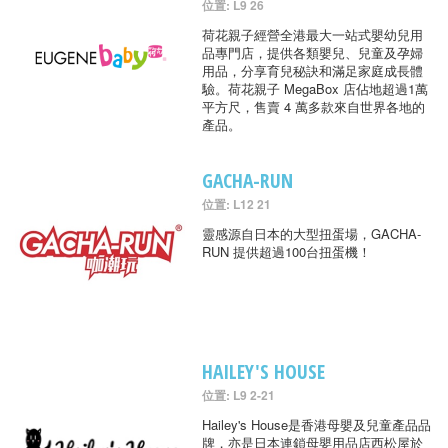
位置: L9 26
荷花親子經營全港最大一站式嬰幼兒用
品專門店，提供各類嬰兒、兒童及孕婦
用品，分享育兒秘訣和滿足家庭成長體
驗。荷花親子 MegaBox 店佔地超過1萬
平方尺，售賣 4 萬多款來自世界各地的
產品。
GACHA-RUN
位置: L12 21
靈感源自日本的大型扭蛋場，GACHA-
RUN 提供超過100台扭蛋機！
HAILEY'S HOUSE
位置: L9 2-21
Hailey's House是香港母嬰及兒童產品品
牌，亦是日本連鎖母嬰用品店西松屋於