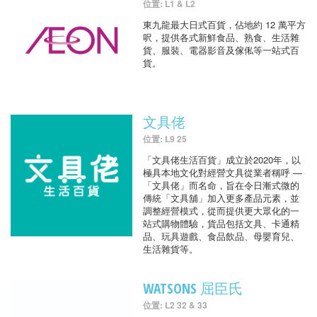
位置: L1 & L2
東九龍最大日式百貨，佔地約 12 萬平方
呎，提供各式新鮮食品、熟食、生活雜
貨、服裝、電器影音及傢俬等一站式百
貨。
文具佬
位置: L9 25
「文具佬生活百貨」成立於2020年，以
極具本地文化對經營文具從業者稱呼 —
「文具佬」而名命，旨在令日漸式微的
傳統「文具舖」加入更多產品元素，並
調整經營模式，從而提供更大眾化的一
站式購物體驗，貨品包括文具、卡通精
品、玩具遊戲、食品飲品、母嬰育兒、
生活雜貨等。
WATSONS 屈臣氏
位置: L2 32 & 33