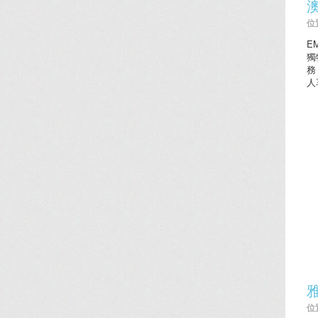
位置
E
獨
務
人
位置