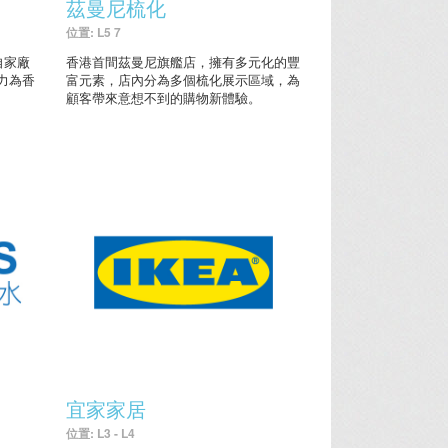
茲曼尼梳化
位置: L5 7
自家廠
香港首間茲曼尼旗艦店，擁有多元化的豐
力為香
富元素，店內分為多個梳化展示區域，為
顧客帶來意想不到的購物新體驗。
宜家家居
位置: L3 - L4