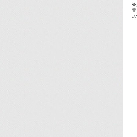
全
置
提