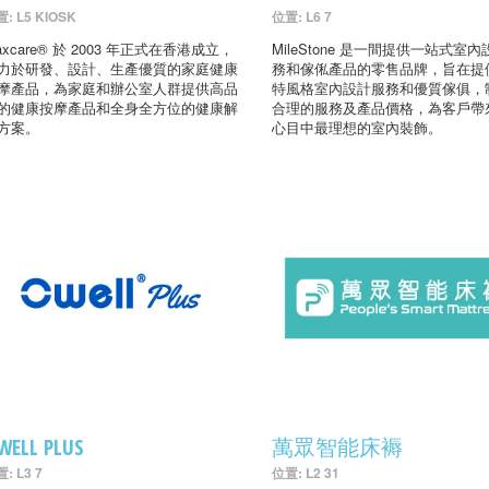
: L5 KIOSK
位置: L6 7
axcare® 於 2003 年正式在香港成立，
MileStone 是一間提供一站式室
力於研發、設計、生產優質的家庭健康
務和傢俬產品的零售品牌，旨在提
摩產品，為家庭和辦公室人群提供高品
特風格室內設計服務和優質傢俱，
的健康按摩產品和全身全方位的健康解
合理的服務及產品價格，為客戶帶
方案。
心目中最理想的室內裝飾。
WELL PLUS
萬眾智能床褥
: L3 7
位置: L2 31