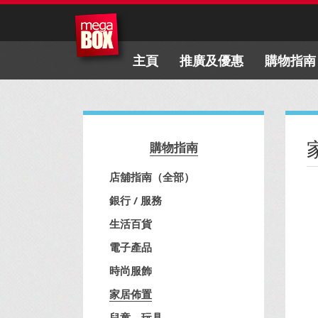
主頁
推廣及優惠
購物指南
購物指南
店舖指南（全部）
銀行 / 服務
生活百貨
電子產品
時尚服飾
家居佈置
兒童、玩具