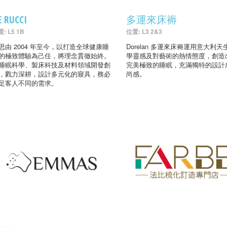
E RUCCI
多運來床褥
: L5 1B
位置: L3 2&3
思由 2004 年至今，以打造全球健康睡
Dorelan 多運來床褥運用意大利天
的極致體驗為己任，將理念貫徹始終。
學靈感及對藝術的熱情態度，創造
睡眠科學、製床科技及材料領域開發創
完美極致的睡眠，充滿獨特的設計
，戮力深耕，設計多元化的寢具，務必
尚感。
足客人不同的需求。