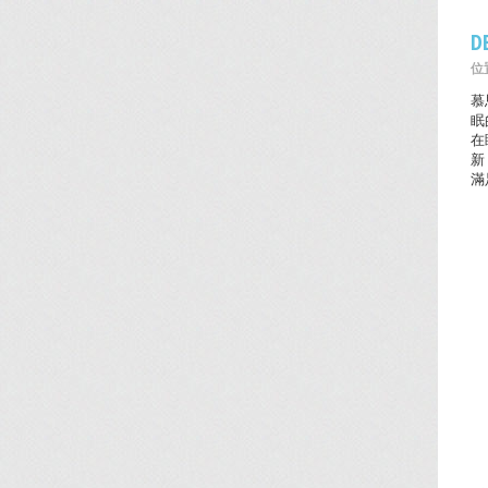
D
位置
慕
眠
在
新
滿