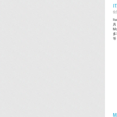
I
位置
I
具
M
多
等
M