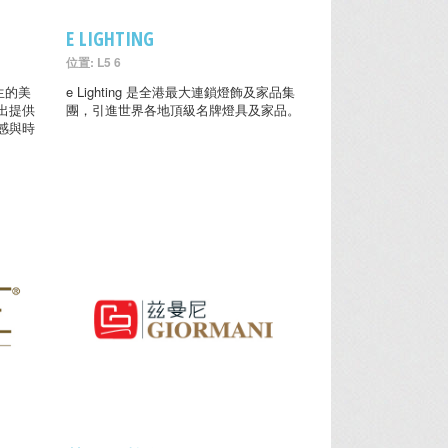
E LIGHTING
位置: L5 6
生的美
e Lighting 是全港最大連鎖燈飾及家品集
出提供
團，引進世界各地頂級名牌燈具及家品。
感與時