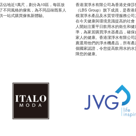
店佔地近1萬尺，劃分為10區，每區放
香港潔淨水有限公司為香港史偉莎
了不同風格的傢俬，為不同品味既客人
（LBS Group）旗下成員，是香
供一站式購買傢俬新體驗。
模潔淨水產品及水質管理服務公司
在今天健康與環境意識提高的社會
人開始注重平日飲用水的衛生和健
準，為家居購買淨水器產品，確保
家人的健康。香港潔淨水有限公司
薦選用他們的淨水機產品，所有產
個國家認證，令您提高飲用水的水
障您的健康。