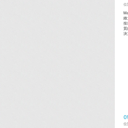
位置
M
緻
按
質
決
O
位置