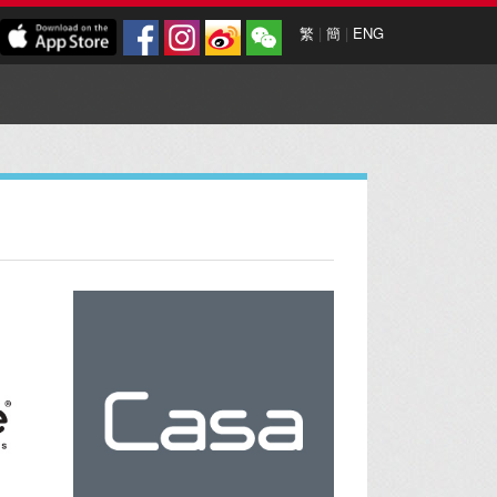
繁
|
簡
|
ENG