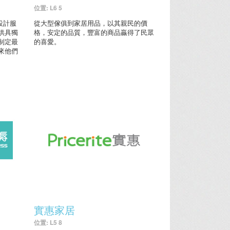
位置: L6 5
內設計服
從大型傢俱到家居用品，以其親民的價
供具獨
格，安定的品質，豐富的商品贏得了民眾
制定最
的喜愛。
來他們
實惠家居
位置: L5 8