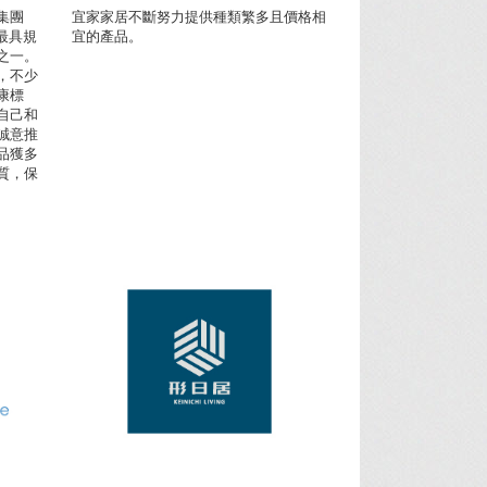
集團
宜家家居不斷努力提供種類繁多且價格相
港最具規
宜的產品。
之一。
，不少
康標
自己和
誠意推
品獲多
質，保