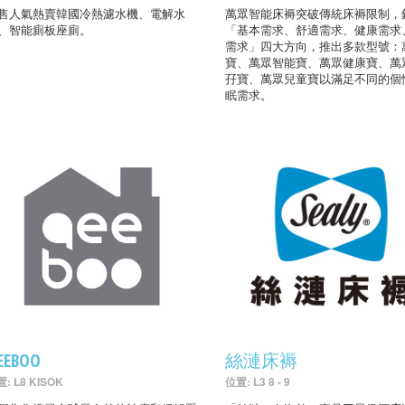
售人氣熱賣韓國冷熱濾水機、電解水
萬眾智能床褥突破傳統床褥限制，
、智能廁板座廁。
「基本需求、舒適需求、健康需求
需求」四大方向，推出多款型號：
寶、萬眾智能寶、萬眾健康寶、萬
孖寶、萬眾兒童寶以滿足不同的個
眠需求。
EEBOO
絲漣床褥
: L8 KISOK
位置: L3 8 - 9