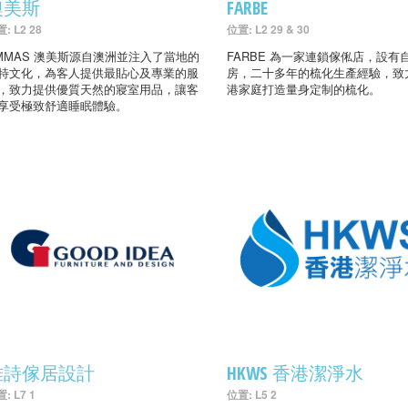
澳美斯
FARBE
: L2 28
位置: L2 29 & 30
MMAS 澳美斯源自澳洲並注入了當地的
FARBE 為一家連鎖傢俬店，設有
特文化，為客人提供最貼心及專業的服
房，二十多年的梳化生產經驗，致
，致力提供優質天然的寢室用品，讓客
港家庭打造量身定制的梳化。
享受極致舒適睡眠體驗。
雅詩傢居設計
HKWS 香港潔淨水
: L7 1
位置: L5 2