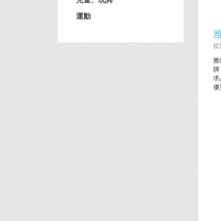
運動
位置
雅
牌
求
優