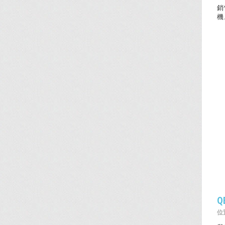
銷
機
Q
位置