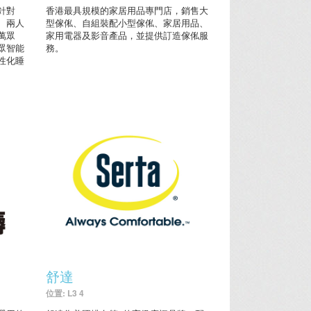
針對
香港最具規模的家居用品專門店，銷售大
、兩人
型傢俬、自組裝配小型傢俬、家居用品、
萬眾
家用電器及影音產品，並提供訂造傢俬服
眾智能
務。
性化睡
舒達
位置: L3 4