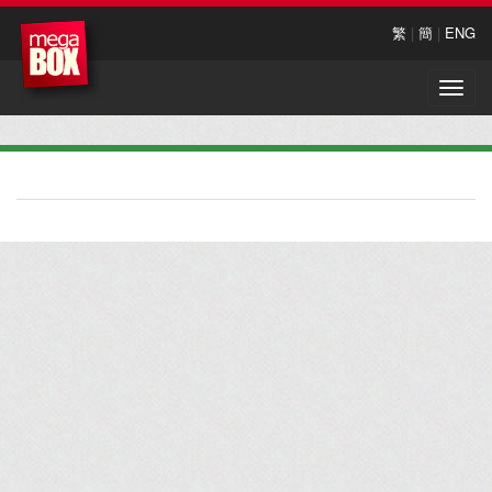
繁
|
簡
|
ENG
Toggle
naviga