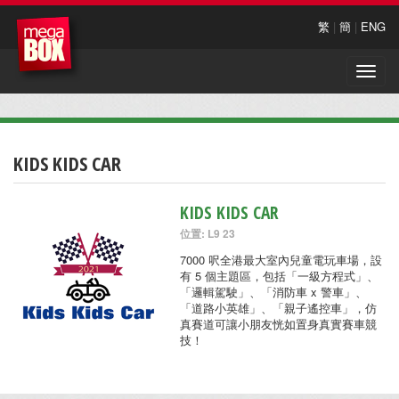
繁
|
簡
|
ENG
Toggle
naviga
KIDS KIDS CAR
KIDS KIDS CAR
位置: L9 23
7000 呎全港最大室內兒童電玩車場，設
有 5 個主題區，包括「一級方程式」、
「邏輯駕駛」、「消防車 x 警車」、
「道路小英雄」、「親子遙控車」，仿
真賽道可讓小朋友恍如置身真實賽車競
技！