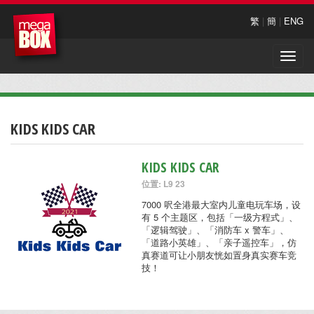
繁
|
簡
|
ENG
Toggle
naviga
KIDS KIDS CAR
KIDS KIDS CAR
位置: L9 23
7000 呎全港最大室内儿童电玩车场，设
有 5 个主题区，包括「一级方程式」、
「逻辑驾驶」、「消防车 x 警车」、
「道路小英雄」、「亲子遥控车」，仿
真赛道可让小朋友恍如置身真实赛车竞
技！