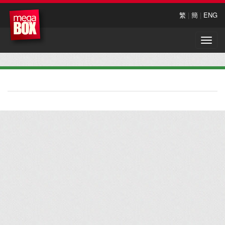
繁
|
簡
|
ENG
Toggle
naviga