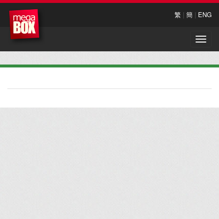
繁
|
簡
|
ENG
Toggle
naviga