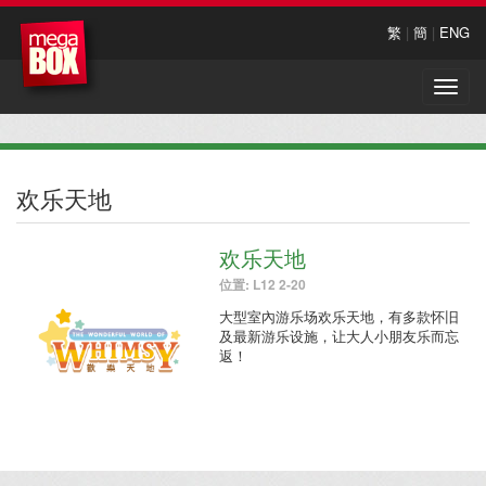
繁
|
簡
|
ENG
Toggle
naviga
欢乐天地
欢乐天地
位置: L12 2-20
大型室內游乐场欢乐天地，有多款怀旧
及最新游乐设施，让大人小朋友乐而忘
返！