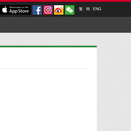
繁
|
簡
|
ENG