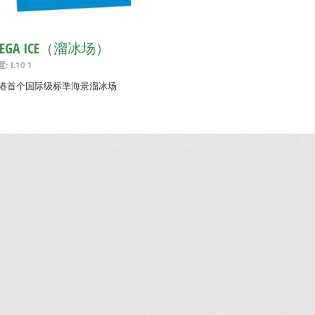
EGA ICE（溜冰场）
: L10 1
港首个国际级标準海景溜冰场