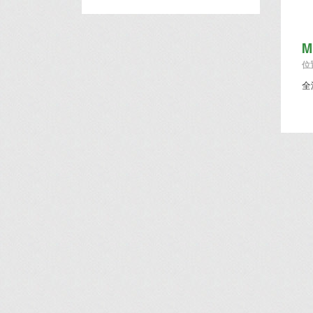
M
位置
全