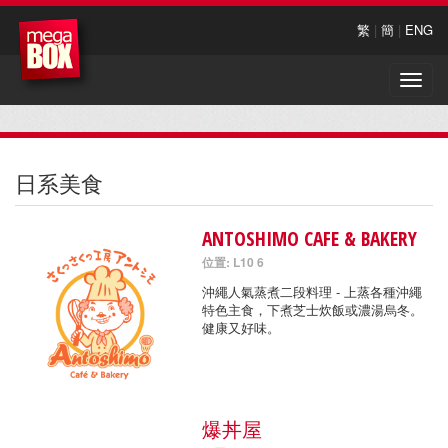
繁
|
簡
|
ENG
Toggle
naviga
日系美食
ANTOSHIMO CAFE & BAKERY
位置: L10 6
沖繩人氣蒸煮二段料理 - 上蒸各種沖繩
特色主食，下煮芝士炊飯或濃湯烏冬。
健康又好味。
爆丼屋