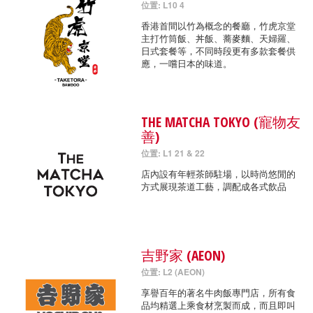
位置: L10 4
香港首間以竹為概念的餐廳，竹虎京堂
主打竹筒飯、丼飯、蕎麥麵、天婦羅、
日式套餐等，不同時段更有多款套餐供
應，一嚐日本的味道。
THE MATCHA TOKYO (寵物友
善)
位置: L1 21 & 22
店內設有年輕茶師駐場，以時尚悠閒的
方式展現茶道工藝，調配成各式飲品
吉野家 (AEON)
位置: L2 (AEON)
享譽百年的著名牛肉飯專門店，所有食
品均精選上乘食材烹製而成，而且即叫