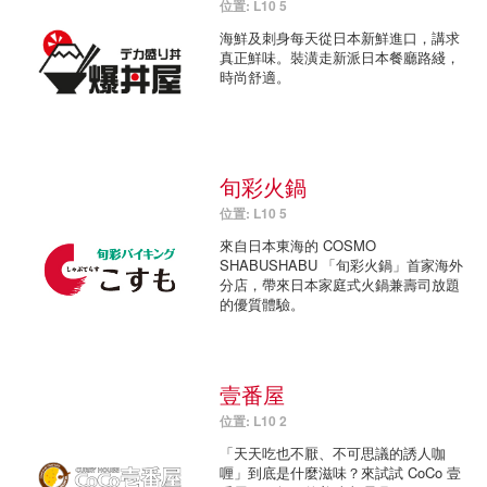
位置: L10 5
海鮮及刺身每天從日本新鮮進口，講求
真正鮮味。裝潢走新派日本餐廳路綫，
時尚舒適。
旬彩火鍋
位置: L10 5
來自日本東海的 COSMO
SHABUSHABU 「旬彩火鍋」首家海外
分店，帶來日本家庭式火鍋兼壽司放題
的優質體驗。
壹番屋
位置: L10 2
「天天吃也不厭、不可思議的誘人咖
喱」到底是什麼滋味？來試試 CoCo 壹