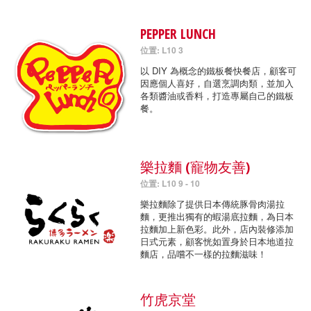
PEPPER LUNCH
位置: L10 3
以 DIY 為概念的鐵板餐快餐店，顧客可
因應個人喜好，自選烹調肉類，並加入
各類醬油或香料，打造專屬自己的鐵板
餐。
樂拉麵 (寵物友善)
位置: L10 9 - 10
樂拉麵除了提供日本傳統豚骨肉湯拉
麵，更推出獨有的蝦湯底拉麵，為日本
拉麵加上新色彩。此外，店內裝修添加
日式元素，顧客恍如置身於日本地道拉
麵店，品嚐不一樣的拉麵滋味！
竹虎京堂