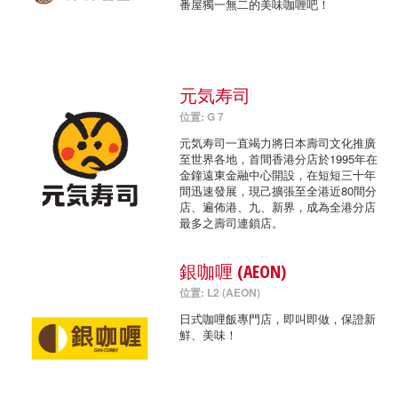
番屋獨一無二的美味咖喱吧！
元気寿司
位置: G 7
元気寿司一直竭力將日本壽司文化推廣
至世界各地，首間香港分店於1995年在
金鐘遠東金融中心開設，在短短三十年
間迅速發展，現己擴張至全港近80間分
店、遍佈港、九、新界，成為全港分店
最多之壽司連鎖店。
銀咖喱 (AEON)
位置: L2 (AEON)
日式咖哩飯專門店，即叫即做，保證新
鮮、美味！