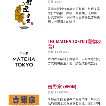
位置: L10 4
香港首間以竹為概念的餐廳，竹虎京堂
主打竹筒飯、丼飯、蕎麥麵、天婦羅、
日式套餐等，不同時段更有多款套餐供
應，一嚐日本的味道。
THE MATCHA TOKYO (寵物友
善)
位置: L1 21 & 22
店內設有年輕茶師駐場，以時尚悠閒的
方式展現茶道工藝，調配成各式飲品
吉野家 (AEON)
位置: L2 (AEON)
享譽百年的著名牛肉飯專門店，所有食
品均精選上乘食材烹製而成，而且即叫