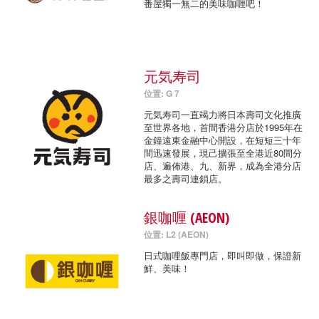
番屋獨一無二的美味咖喱吧！
元気寿司
位置: G 7
元気寿司一直竭力將日本壽司文化推廣
至世界各地，首間香港分店於1995年在
金鐘遠東金融中心開設，在短短三十年
間迅速發展，現己擴張至全港近80間分
店、遍佈港、九、新界，成為全港分店
最多之壽司連鎖店。
銀咖喱 (AEON)
位置: L2 (AEON)
日式咖哩飯專門店，即叫即做，保證新
鮮、美味！