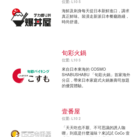
位置: L10 5
海鮮及刺身每天從日本新鮮進口，講求
真正鮮味。裝潢走新派日本餐廳路綫，
時尚舒適。
旬彩火鍋
位置: L10 5
來自日本東海的 COSMO
SHABUSHABU 「旬彩火鍋」首家海外
分店，帶來日本家庭式火鍋兼壽司放題
的優質體驗。
壹番屋
位置: L10 2
「天天吃也不厭、不可思議的誘人咖
喱」到底是什麼滋味？來試試 CoCo 壹