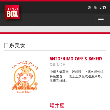
繁
|
簡
|
ENG
Toggle
naviga
日系美食
ANTOSHIMO CAFE & BAKERY
位置: L10 6
沖繩人氣蒸煮二段料理 - 上蒸各種沖繩
特色主食，下煮芝士炊飯或濃湯烏冬。
健康又好味。
爆丼屋