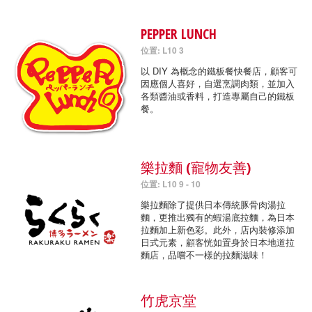
PEPPER LUNCH
位置: L10 3
以 DIY 為概念的鐵板餐快餐店，顧客可
因應個人喜好，自選烹調肉類，並加入
各類醬油或香料，打造專屬自己的鐵板
餐。
樂拉麵 (寵物友善)
位置: L10 9 - 10
樂拉麵除了提供日本傳統豚骨肉湯拉
麵，更推出獨有的蝦湯底拉麵，為日本
拉麵加上新色彩。此外，店內裝修添加
日式元素，顧客恍如置身於日本地道拉
麵店，品嚐不一樣的拉麵滋味！
竹虎京堂