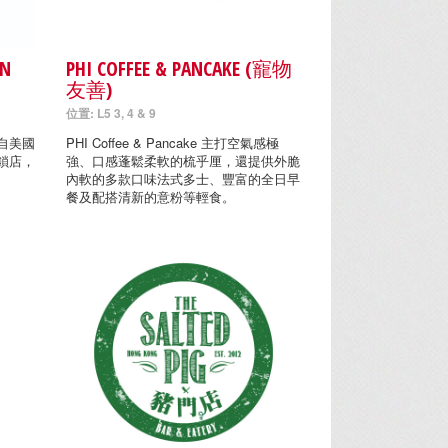
EN
PHI COFFEE & PANCAKE (寵物
友善)
位置: L5 3, 4 & 9
) 源自美國
PHI Coffee & Pancake 主打空氣感極
鎖店，
強、口感蓬鬆柔軟的梳乎厘，還提供外脆
內軟的多款口味法式多士、豐富的全日早
餐及配搭清新的意粉等輕食。