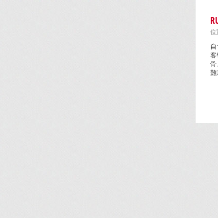
R
位置
自
客
骨
難