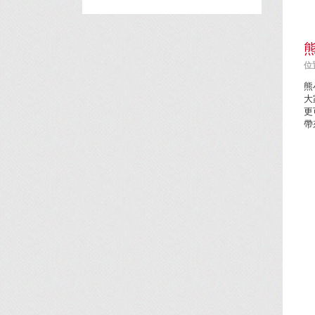
位置
熊
大
更
帶