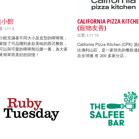
熊小館
CALIFORNIA PIZZA KITCH
(寵物友善)
: L11 8
位置: L11 10
小館充滿著不同大小及造型的啤啤熊，
家除了可品嚐到多款美味的西式餐飲，
California Pizza Kitchen (CPK
可以與可愛的啤啤熊玩樂一番，為大家
比佛利山莊，是一家領先的餐飲連
來簡單而美好的回憶！
在全球擁 有 200 多家分店，