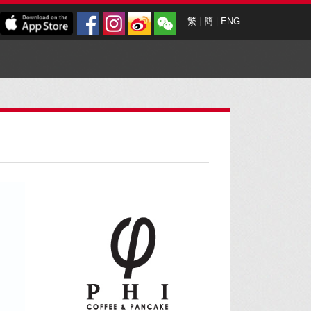
繁
|
簡
|
ENG