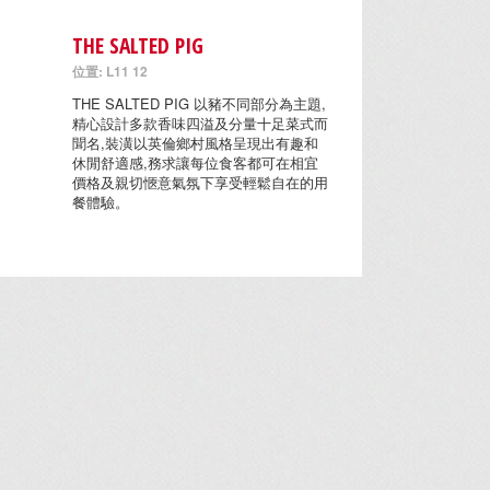
THE SALTED PIG
位置: L11 12
THE SALTED PIG 以豬不同部分為主題,
精心設計多款香味四溢及分量十足菜式而
聞名,裝潢以英倫鄉村風格呈現出有趣和
休閒舒適感,務求讓每位食客都可在相宜
價格及親切愜意氣氛下享受輕鬆自在的用
餐體驗。