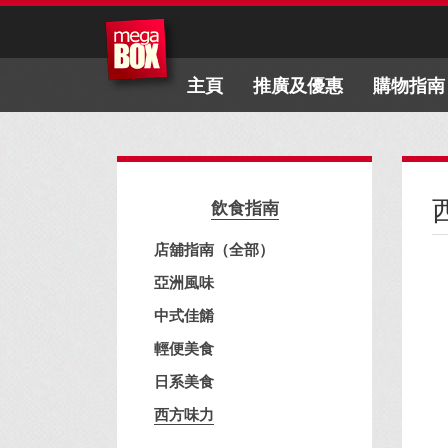
主頁
推廣及優惠
購物指南
飲食指南
店舖指南（全部）
亞洲風味
中式佳餚
輕便美食
日系美食
西方味力