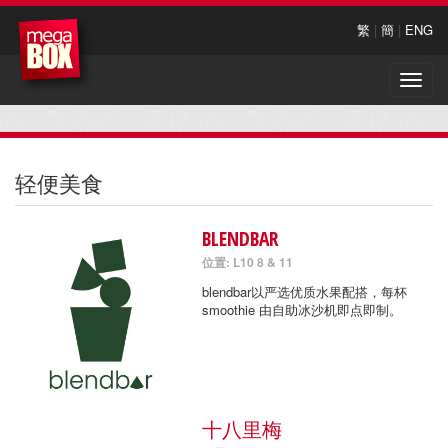
繁
|
簡
|
ENG
Toggle
naviga
轻便美食
BLENDBAR
位置: L10 8 & 11
blendbar以严选优质水果配搭，每杯
smoothie 由自助冰沙机即点即制。
十八里梅