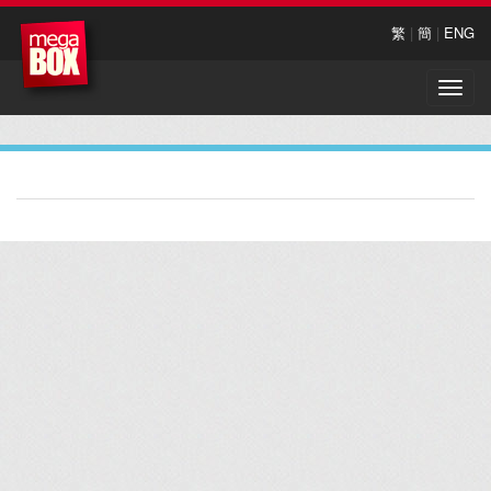
繁
|
簡
|
ENG
Toggle
naviga