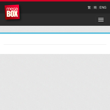
繁
|
簡
|
ENG
Toggle
naviga