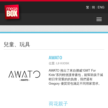
繁
|
簡
|
ENG
Toggle
naviga
兒童、玩具
AWATO
位置: L9 KIOSK
AWATO 推出了來自挪威“GMT For
Kids”系列輕便護脊書包，能幫助孩子減
輕日常背重的的負擔，我們還有
Gregory 優質背包滿足不同用家需求。
荷花親子