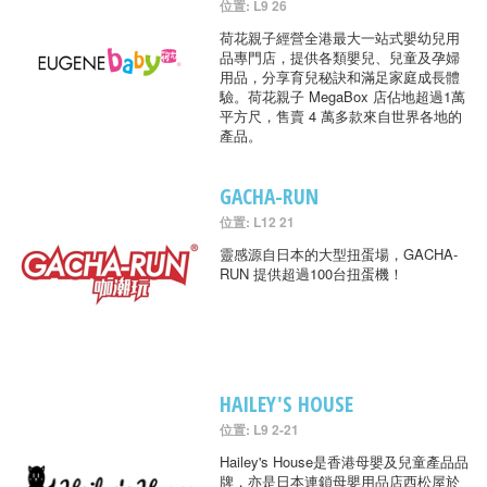
位置: L9 26
荷花親子經營全港最大一站式嬰幼兒用
品專門店，提供各類嬰兒、兒童及孕婦
用品，分享育兒秘訣和滿足家庭成長體
驗。荷花親子 MegaBox 店佔地超過1萬
平方尺，售賣 4 萬多款來自世界各地的
產品。
GACHA-RUN
位置: L12 21
靈感源自日本的大型扭蛋場，GACHA-
RUN 提供超過100台扭蛋機！
HAILEY'S HOUSE
位置: L9 2-21
Hailey's House是香港母嬰及兒童產品品
牌，亦是日本連鎖母嬰用品店西松屋於