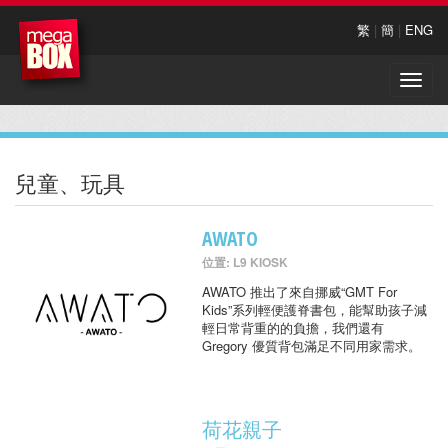
繁
|
簡
|
ENG
Toggle
naviga
兒童、玩具
AWATO
位置: L9 KIOSK
AWATO 推出了來自挪威“GMT For
Kids”系列輕便護脊書包，能幫助孩子減
輕日常背重的的負擔，我們還有
Gregory 優質背包滿足不同用家需求。
荷花親子