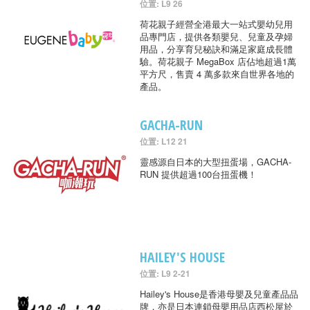
位置: L9 26
荷花親子經營全港最大一站式嬰幼兒用
品專門店，提供各類嬰兒、兒童及孕婦
用品，分享育兒秘訣和滿足家庭成長體
驗。荷花親子 MegaBox 店佔地超過1萬
平方尺，售賣 4 萬多款來自世界各地的
產品。
GACHA-RUN
位置: L12 21
靈感源自日本的大型扭蛋場，GACHA-
RUN 提供超過100台扭蛋機！
HAILEY'S HOUSE
位置: L9 2-21
Hailey's House是香港母嬰及兒童產品品
牌，亦是日本連鎖母嬰用品店西松屋於