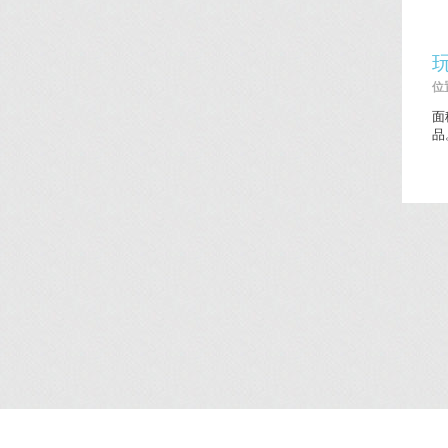
位置
面
品