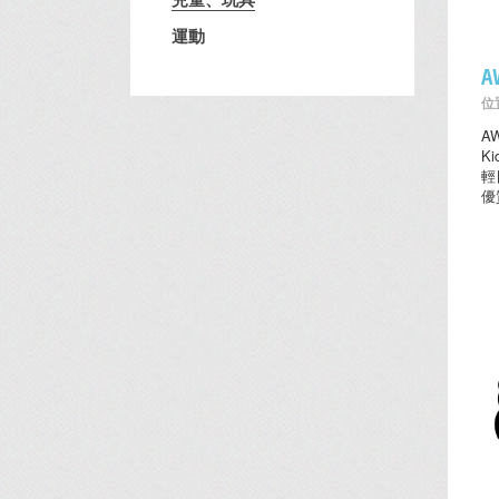
運動
A
位置
A
K
輕
優