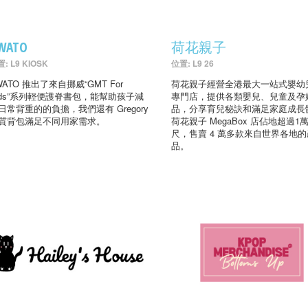
WATO
荷花親子
: L9 KIOSK
位置: L9 26
WATO 推出了來自挪威“GMT For
荷花親子經營全港最大一站式嬰幼
ids”系列輕便護脊書包，能幫助孩子減
專門店，提供各類嬰兒、兒童及孕
日常背重的的負擔，我們還有 Gregory
品，分享育兒秘訣和滿足家庭成長
質背包滿足不同用家需求。
荷花親子 MegaBox 店佔地超過1
尺，售賣 4 萬多款來自世界各地的
品。