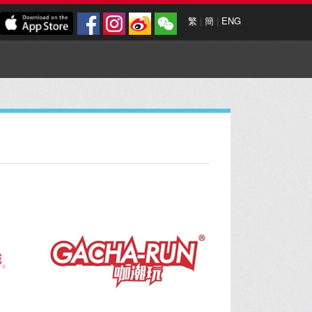
繁
|
簡
|
ENG