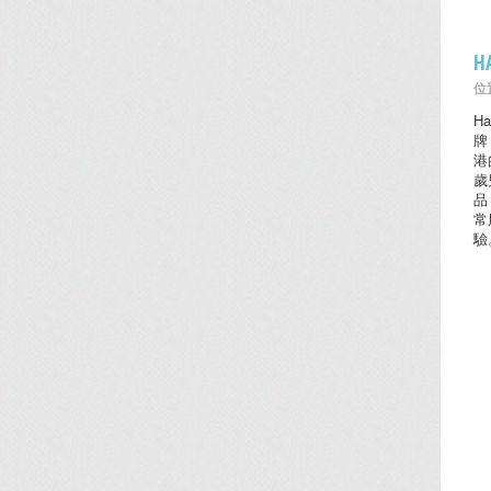
H
位置
H
牌
港
歲
品
常
驗