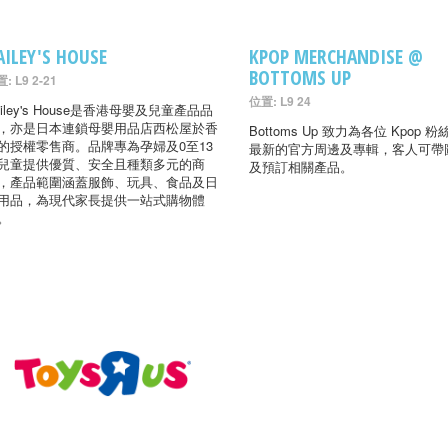
AILEY'S HOUSE
KPOP MERCHANDISE @
BOTTOMS UP
: L9 2-21
位置: L9 24
ailey's House是香港母嬰及兒童產品品
，亦是日本連鎖母嬰用品店西松屋於香
Bottoms Up 致力為各位 Kpop 
的授權零售商。品牌專為孕婦及0至13
最新的官方周邊及專輯，客人可帶
兒童提供優質、安全且種類多元的商
及預訂相關產品。
，產品範圍涵蓋服飾、玩具、食品及日
用品，為現代家長提供一站式購物體
。