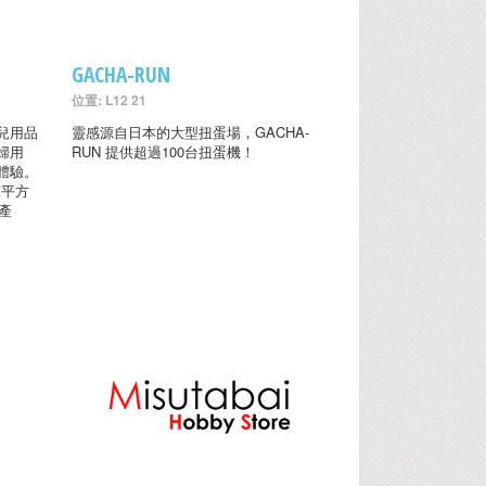
GACHA-RUN
位置: L12 21
兒用品
靈感源自日本的大型扭蛋場，GACHA-
婦用
RUN 提供超過100台扭蛋機！
體驗。
萬平方
產