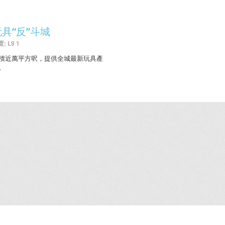
玩具“反”斗城
: L9 1
積近萬平方呎，提供全城最新玩具產
。