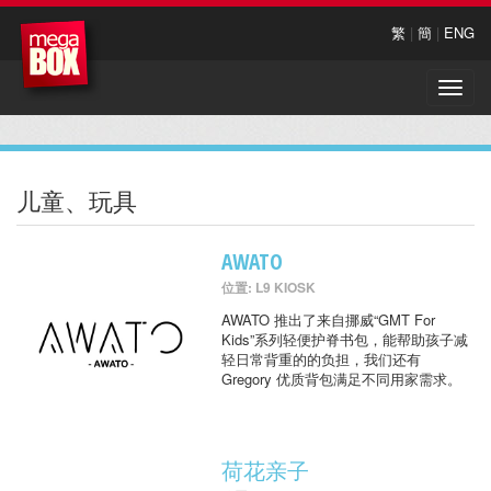
繁
|
簡
|
ENG
Toggle
naviga
儿童、玩具
AWATO
位置: L9 KIOSK
AWATO 推出了来自挪威“GMT For
Kids”系列轻便护脊书包，能帮助孩子减
轻日常背重的的负担，我们还有
Gregory 优质背包满足不同用家需求。
荷花亲子