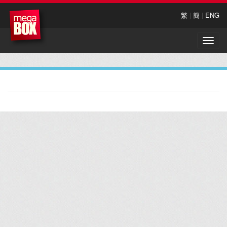
繁
|
簡
|
ENG
Toggle
naviga