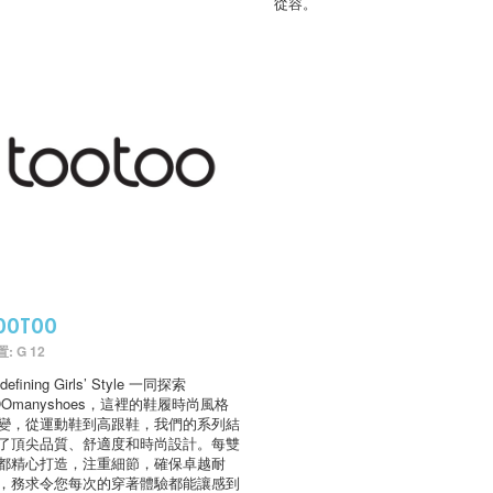
從容。
OOTOO
: G 12
defining Girls’ Style 一同探索
OOmanyshoes，這裡的鞋履時尚風格
變，從運動鞋到高跟鞋，我們的系列結
了頂尖品質、舒適度和時尚設計。每雙
都精心打造，注重細節，確保卓越耐
，務求令您每次的穿著體驗都能讓感到