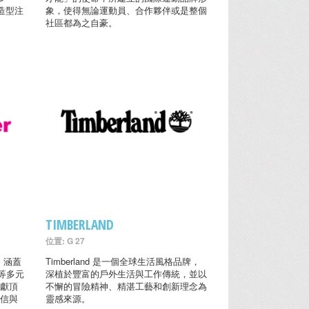
常造型注
象，使得無論運動員、合作夥伴或是整個
社區都為之自豪。
TIMBERLAND
位置: G 27
， 涵蓋
Timberland 是一個全球生活風格品牌，
等多元
深植於豐富的戶外生活與工作傳統，並以
呈獻頂
不懈的冒險精神、精湛工藝和創新理念為
自信與
靈感來源。