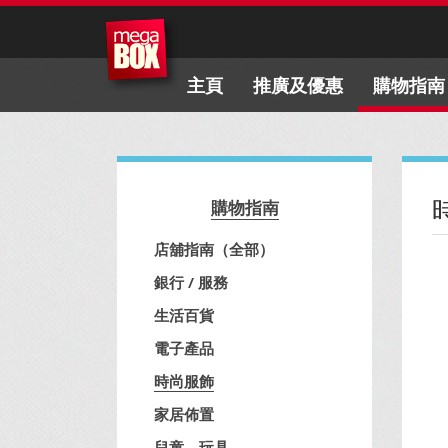
主頁
推廣及優惠
購物指南
購物指南
店舖指南（全部）
銀行 / 服務
生活百貨
電子產品
時尚服飾
家居佈置
兒童、玩具