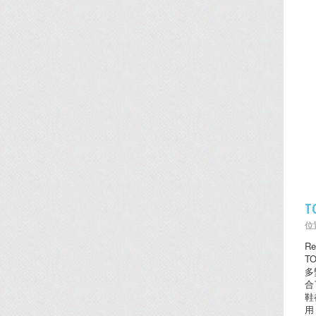
T
位置
Re
T
多
合
鞋
用