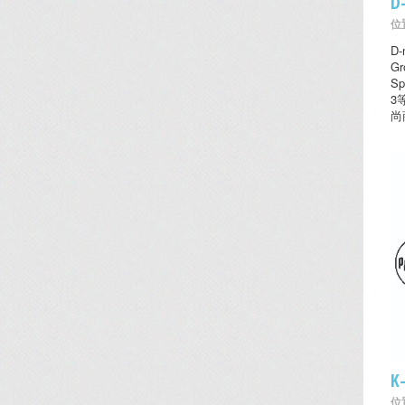
D
位置
D
Gr
Sp
3
尚
K
位置