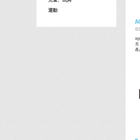
運動
位置
a
見
產