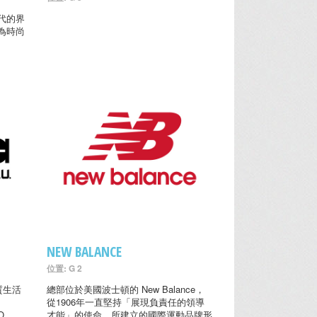
世代的界
為時尚
NEW BALANCE
位置: G 2
優質生活
總部位於美國波士頓的 New Balance，
從1906年一直堅持「展現負責任的領導
O
才能」的使命，所建立的國際運動品牌形