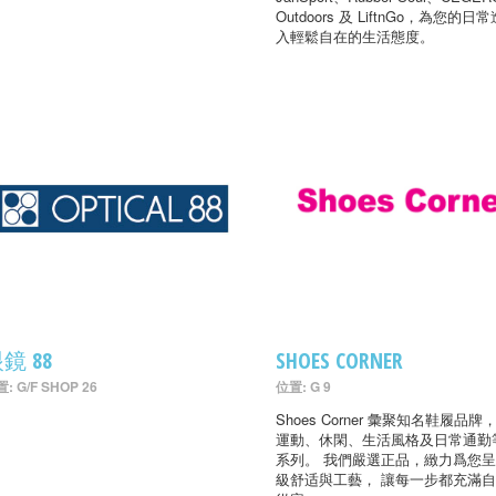
Outdoors 及 LiftnGo，為您的日
入輕鬆自在的生活態度。
鏡 88
SHOES CORNER
: G/F SHOP 26
位置: G 9
Shoes Corner 彙聚知名鞋履品牌
運動、休閑、生活風格及日常通勤
系列。 我們嚴選正品，緻力爲您
級舒适與工藝， 讓每一步都充滿