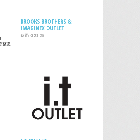
BROOKS BROTHERS &
IMAGINEX OUTLET
位置: G 23-25
尚
兼顧整體