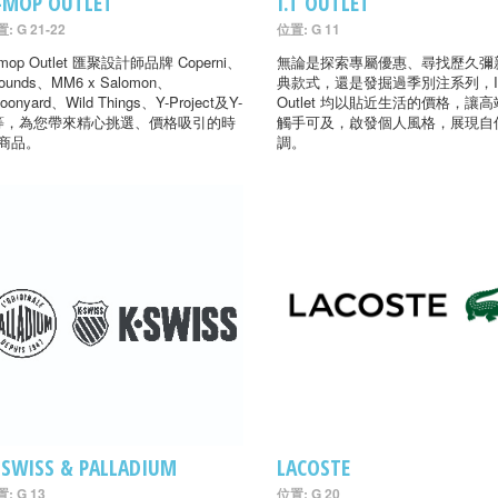
-MOP OUTLET
I.T OUTLET
: G 21-22
位置: G 11
-mop Outlet 匯聚設計師品牌 Coperni、
無論是探索專屬優惠、尋找歷久彌
ounds、MM6 x Salomon、
典款式，還是發掘過季別注系列，I
oonyard、Wild Things、Y-Project及Y-
Outlet 均以貼近生活的價格，讓
等，為您帶來精心挑選、價格吸引的時
觸手可及，啟發個人風格，展現自
商品。
調。
-SWISS & PALLADIUM
LACOSTE
: G 13
位置: G 20