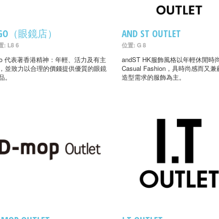
AGO（眼鏡店）
AND ST OUTLET
: L8 6
位置: G 8
go 代表著香港精神：年輕、活力及有主
andST HK服飾風格以年輕休閒時
，並致力以合理的價錢提供優質的眼鏡
Casual Fashion，具時尚感而又
品。
造型需求的服飾為主。