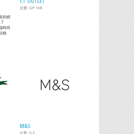
I.T OUTLET
位置: G/F 16B
新的經
.T
高端時尚
信格
M&S
位置: G 5