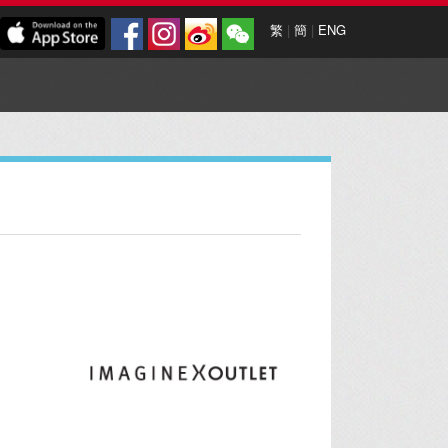
繁
|
簡
|
ENG