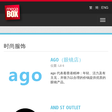
繁
|
簡
|
ENG
Toggle
naviga
时尚服饰
AGO（眼镜店）
位置: L8 6
ago 代表着香港精神：年轻、活力及有
主见，并致力以合理的价钱提供优质的
眼镜产品。
AND ST OUTLET