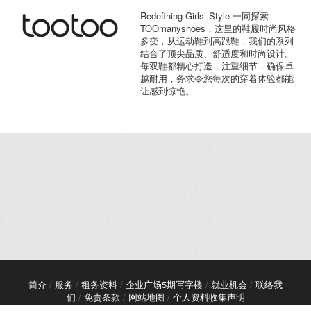
Redefining Girls’ Style 一同探索
TOOmanyshoes，这里的鞋履时尚风格
多变，从运动鞋到高跟鞋，我们的系列
结合了顶尖品质、舒适度和时尚设计。
每双鞋都精心打造，注重细节，确保卓
越耐用，务求令您每次的穿着体验都能
让感到惊艳。
简介
/
服务
/
租务资料
/
企业广场5期写字楼
/
就业机会
/
联络我
们
/
免责条款
/
网站地图
/
个人资料收集声明