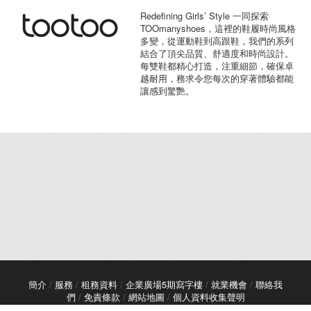
Redefining Girls’ Style 一同探索
TOOmanyshoes，這裡的鞋履時尚風格
多變，從運動鞋到高跟鞋，我們的系列
結合了頂尖品質、舒適度和時尚設計。
每雙鞋都精心打造，注重細節，確保卓
越耐用，務求令您每次的穿著體驗都能
讓感到驚艷。
簡介
/
服務
/
租務資料
/
企業廣場5期寫字樓
/
就業機會
/
聯絡我
們
/
免責條款
/
網站地圖
/
個人資料收集聲明