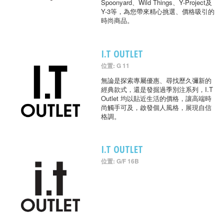
Spoonyard、Wild Things、Y-Project及
Y-3等，為您帶來精心挑選、價格吸引的
時尚商品。
I.T OUTLET
位置: G 11
無論是探索專屬優惠、尋找歷久彌新的
經典款式，還是發掘過季別注系列，I.T
Outlet 均以貼近生活的價格，讓高端時
尚觸手可及，啟發個人風格，展現自信
格調。
I.T OUTLET
位置: G/F 16B