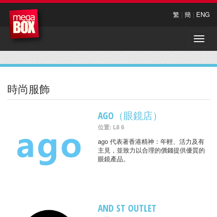
繁
|
簡
|
ENG
Toggle
naviga
時尚服飾
AGO（眼鏡店）
位置: L8 6
ago 代表著香港精神：年輕、活力及有
主見，並致力以合理的價錢提供優質的
眼鏡產品。
AND ST OUTLET