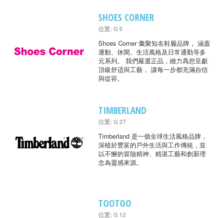
SHOES CORNER
位置: G 9
Shoes Corner 彙聚知名鞋履品牌， 涵蓋
運動、休閑、生活風格及日常通勤等多
元系列。 我們嚴選正品，緻力爲您呈獻
頂級舒适與工藝， 讓每一步都充滿自信
與從容。
TIMBERLAND
位置: G 27
Timberland 是一個全球生活風格品牌，
深植於豐富的戶外生活與工作傳統，並
以不懈的冒險精神、精湛工藝和創新理
念為靈感來源。
TOOTOO
位置: G 12