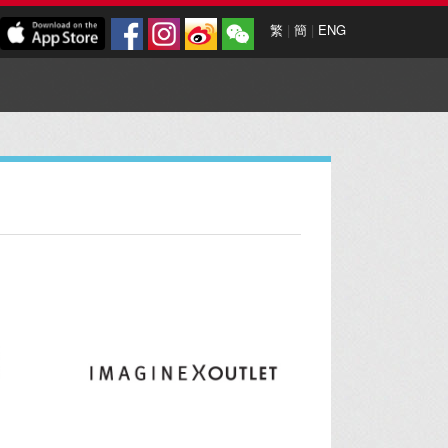
繁
|
簡
|
ENG