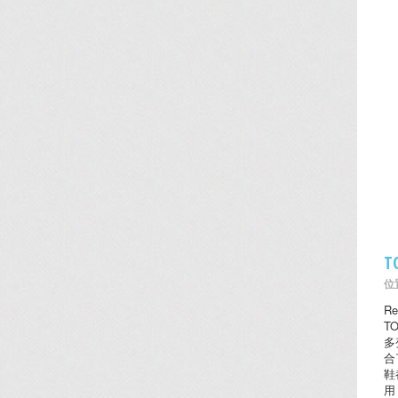
T
位置
Re
T
多
合
鞋
用