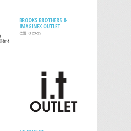
BROOKS BROTHERS &
IMAGINEX OUTLET
位置: G 23-25
尚
兼顾整体