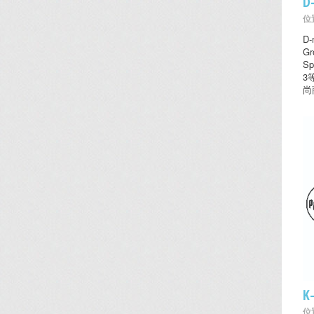
D
位置
D
Gr
Sp
3
尚
K
位置