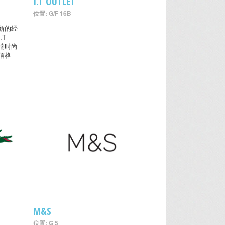
I.T OUTLET
位置: G/F 16B
新的经
.T
高端时尚
信格
M&S
位置: G 5