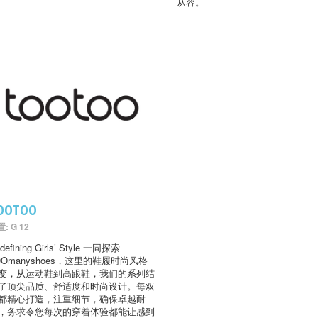
从容。
OOTOO
: G 12
defining Girls’ Style 一同探索
OOmanyshoes，这里的鞋履时尚风格
变，从运动鞋到高跟鞋，我们的系列结
了顶尖品质、舒适度和时尚设计。每双
都精心打造，注重细节，确保卓越耐
，务求令您每次的穿着体验都能让感到