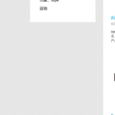
运动
位置
a
见
产