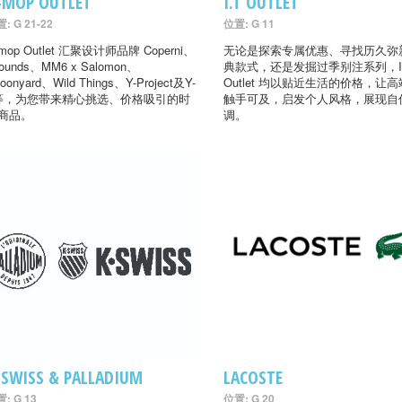
-MOP OUTLET
I.T OUTLET
: G 21-22
位置: G 11
-mop Outlet 汇聚设计师品牌 Coperni、
无论是探索专属优惠、寻找历久弥
ounds、MM6 x Salomon、
典款式，还是发掘过季别注系列，I
oonyard、Wild Things、Y-Project及Y-
Outlet 均以贴近生活的价格，让
等，为您带来精心挑选、价格吸引的时
触手可及，启发个人风格，展现自
商品。
调。
-SWISS & PALLADIUM
LACOSTE
: G 13
位置: G 20