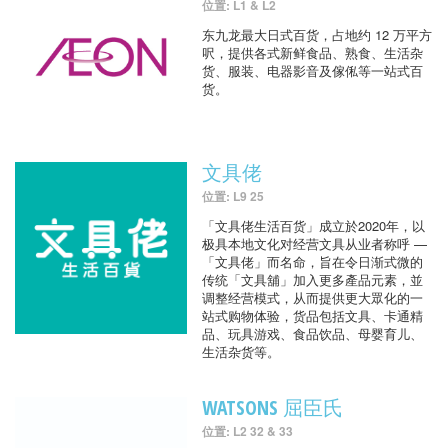
位置: L1 & L2
东九龙最大日式百货，占地约 12 万平方
呎，提供各式新鲜食品、熟食、生活杂
货、服装、电器影音及傢俬等一站式百
货。
文具佬
位置: L9 25
「文具佬生活百货」成立於2020年，以
极具本地文化对经营文具从业者称呼 —
「文具佬」而名命，旨在令日渐式微的
传统「文具舖」加入更多產品元素，並
调整经营模式，从而提供更大眾化的一
站式购物体验，货品包括文具、卡通精
品、玩具游戏、食品饮品、母婴育儿、
生活杂货等。
WATSONS 屈臣氏
位置: L2 32 & 33