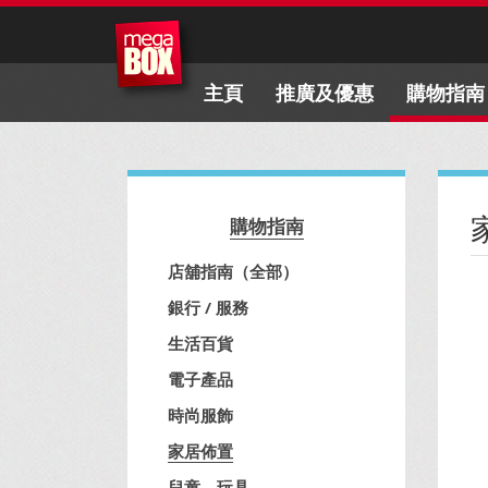
主頁
推廣及優惠
購物指南
購物指南
店舖指南（全部）
銀行 / 服務
生活百貨
電子產品
時尚服飾
家居佈置
兒童、玩具