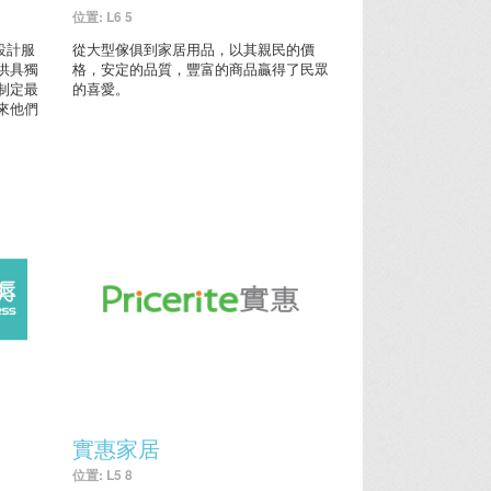
位置: L6 5
內設計服
從大型傢俱到家居用品，以其親民的價
供具獨
格，安定的品質，豐富的商品贏得了民眾
制定最
的喜愛。
來他們
實惠家居
位置: L5 8