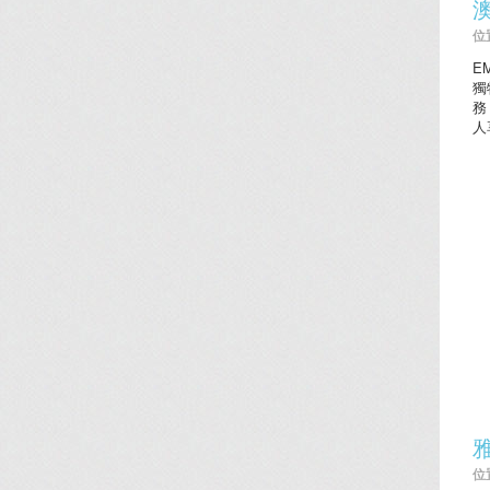
位置
E
獨
務
人
位置