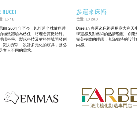
E RUCCI
多運來床褥
: L5 1B
位置: L3 2&3
思由 2004 年至今，以打造全球健康睡
Dorelan 多運來床褥運用意大利天
的極致體驗為己任，將理念貫徹始終。
學靈感及對藝術的熱情態度，創造
睡眠科學、製床科技及材料領域開發創
完美極致的睡眠，充滿獨特的設計
，戮力深耕，設計多元化的寢具，務必
尚感。
足客人不同的需求。