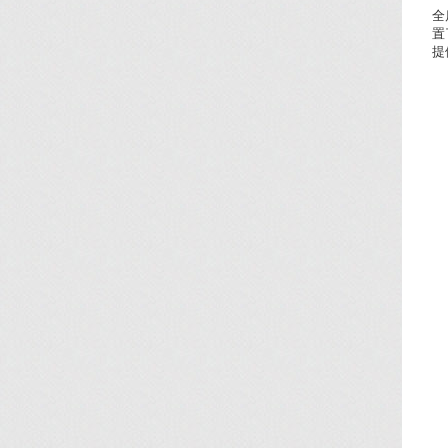
全
置
提