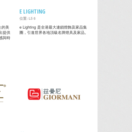
E LIGHTING
位置: L5 6
生的美
e Lighting 是全港最大連鎖燈飾及家品集
出提供
團，引進世界各地頂級名牌燈具及家品。
感與時