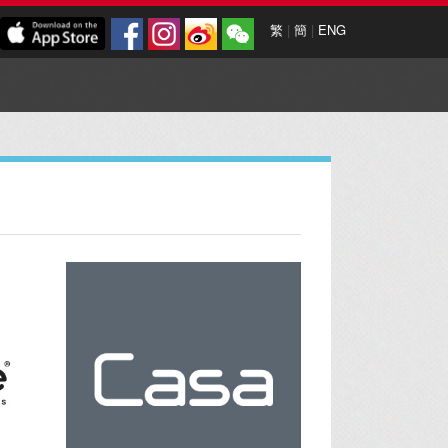
繁
|
簡
|
ENG