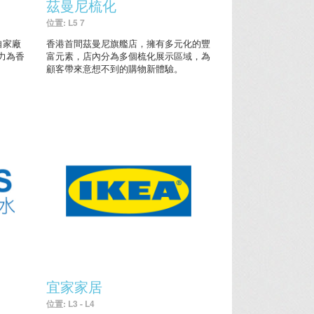
茲曼尼梳化
位置: L5 7
自家廠
香港首間茲曼尼旗艦店，擁有多元化的豐
力為香
富元素，店內分為多個梳化展示區域，為
顧客帶來意想不到的購物新體驗。
宜家家居
位置: L3 - L4