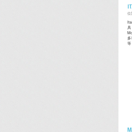
I
位置
I
具
M
多
等
M