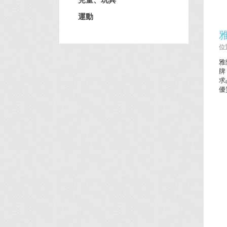
運動
位置
雅
牌
求
優