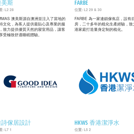
澳美斯
FARBE
: L2 28
位置: L2 29 & 30
MMAS 澳美斯源自澳洲並注入了當地的
FARBE 為一家連鎖傢俬店，設有
特文化，為客人提供最貼心及專業的服
房，二十多年的梳化生產經驗，致
，致力提供優質天然的寢室用品，讓客
港家庭打造量身定制的梳化。
享受極致舒適睡眠體驗。
雅詩傢居設計
HKWS 香港潔淨水
: L7 1
位置: L5 2