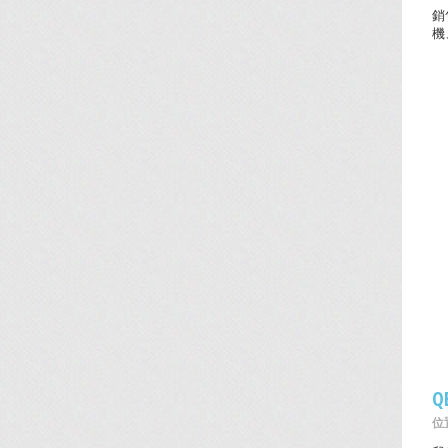
銷
機
Q
位置