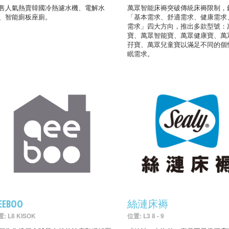
售人氣熱賣韓國冷熱濾水機、電解水
萬眾智能床褥突破傳統床褥限制，
、智能廁板座廁。
「基本需求、舒適需求、健康需求
需求」四大方向，推出多款型號：
寶、萬眾智能寶、萬眾健康寶、萬
孖寶、萬眾兒童寶以滿足不同的個
眠需求。
EEBOO
絲漣床褥
: L8 KISOK
位置: L3 8 - 9