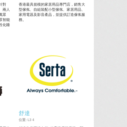
針對
香港最具規模的家居用品專門店，銷售大
、兩人
型傢俬、自組裝配小型傢俬、家居用品、
萬眾
家用電器及影音產品，並提供訂造傢俬服
眾智能
務。
性化睡
舒達
位置: L3 4