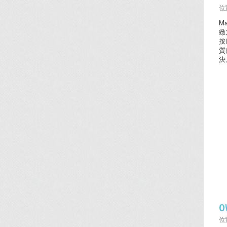
位置
M
緻
按
質
決
O
位置