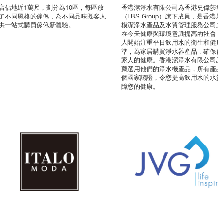
店佔地近1萬尺，劃分為10區，每區放
香港潔淨水有限公司為香港史偉莎
了不同風格的傢俬，為不同品味既客人
（LBS Group）旗下成員，是香
供一站式購買傢俬新體驗。
模潔淨水產品及水質管理服務公司
在今天健康與環境意識提高的社會
人開始注重平日飲用水的衛生和健
準，為家居購買淨水器產品，確保
家人的健康。香港潔淨水有限公司
薦選用他們的淨水機產品，所有產
個國家認證，令您提高飲用水的水
障您的健康。