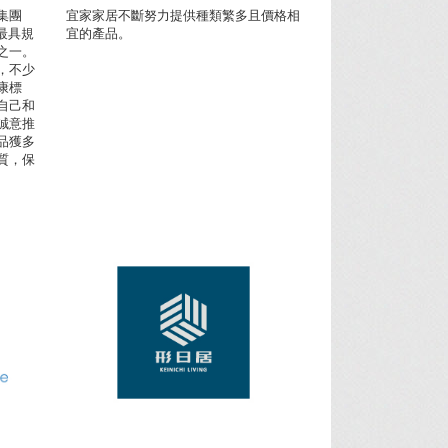
集團
宜家家居不斷努力提供種類繁多且價格相
港最具規
宜的產品。
之一。
，不少
康標
自己和
誠意推
品獲多
質，保