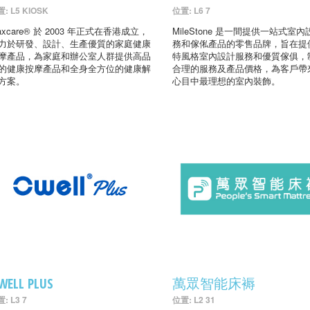
: L5 KIOSK
位置: L6 7
axcare® 於 2003 年正式在香港成立，
MileStone 是一間提供一站式室
力於研發、設計、生產優質的家庭健康
務和傢俬產品的零售品牌，旨在提
摩產品，為家庭和辦公室人群提供高品
特風格室內設計服務和優質傢俱，
的健康按摩產品和全身全方位的健康解
合理的服務及產品價格，為客戶帶
方案。
心目中最理想的室內裝飾。
WELL PLUS
萬眾智能床褥
: L3 7
位置: L2 31