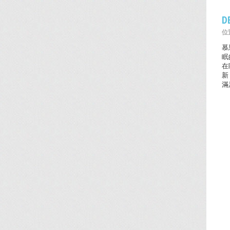
D
位置
慕
眠
在
新
滿