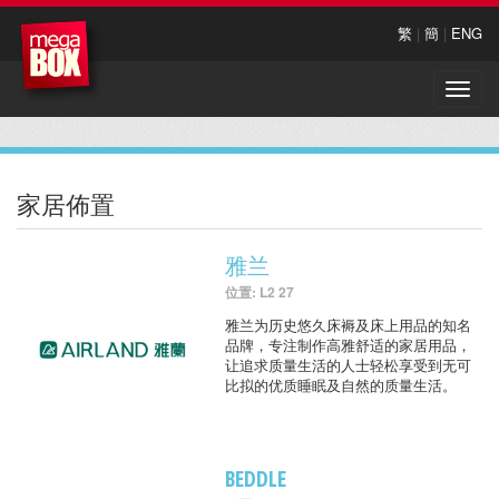
繁
|
簡
|
ENG
Toggle
naviga
家居佈置
雅兰
位置: L2 27
雅兰为历史悠久床褥及床上用品的知名
品牌，专注制作高雅舒适的家居用品，
让追求质量生活的人士轻松享受到无可
比拟的优质睡眠及自然的质量生活。
BEDDLE