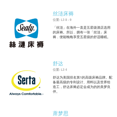
丝涟床褥
位置: L3 8 - 9
「丝涟」在海外一直是五星级酒店选用
的床褥。所以﹐拥有一张「丝涟」床
褥﹐便能晚晚享受五星级的舒适睡眠。
舒达
位置: L3 4
舒达为美国排名第1的高级床褥品牌。配
备最高级的专利设计、用料以及世界给
造工，舒达床褥必定会成为的的美梦良
伴。
蓆梦思