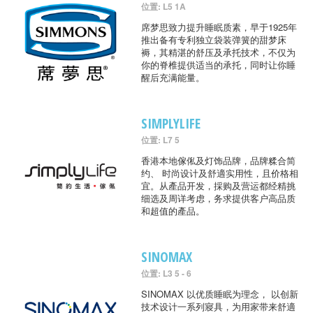
位置: L5 1A
席梦思致力提升睡眠质素，早于1925年
推出备有专利独立袋装弹簧的甜梦床
褥，其精湛的舒压及承托技术，不仅为
你的脊椎提供适当的承托，同时让你睡
醒后充满能量。
SIMPLYLIFE
位置: L7 5
香港本地傢俬及灯饰品牌，品牌糅合简
约、 时尚设计及舒適实用性，且价格相
宜。从產品开发，採购及营运都经精挑
细选及周详考虑，务求提供客户高品质
和超值的產品。
SINOMAX
位置: L3 5 - 6
SINOMAX 以优质睡眠为理念， 以创新
技术设计一系列寢具，为用家带来舒適