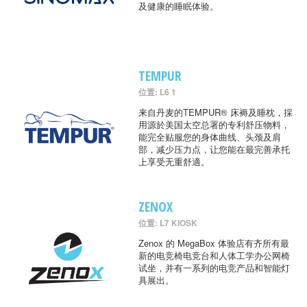
及健康的睡眠体验。
TEMPUR
位置: L6 1
来自丹麦的TEMPUR® 床褥及睡枕，採
用源於美国太空总署的专利舒压物料，
能完全贴服您的身体曲线、头颈及肩
部，减少压力点，让您能在最完善承托
上享受无重舒適。
ZENOX
位置: L7 KIOSK
Zenox 的 MegaBox 体验店有齐所有最
新的电竞椅电竞台和人体工学办公网椅
试坐，并有一系列的电竞产品和智能灯
具展出。