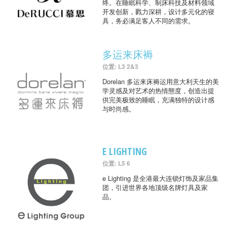
终。在睡眠科学、制床科技及材料领域
开发创新，戮力深耕，设计多元化的寝
具，务必满足客人不同的需求。
多运来床褥
位置: L3 2&3
Dorelan 多运来床褥运用意大利天生的美
学灵感及对艺术的热情態度，创造出提
供完美极致的睡眠，充满独特的设计感
与时尚感。
E LIGHTING
位置: L5 6
e Lighting 是全港最大连锁灯饰及家品集
团，引进世界各地顶级名牌灯具及家
品。