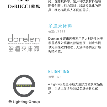
終。在睡眠科學、製床科技及材料領域
開發創新，戮力深耕，設計多元化的寢
具，務必滿足客人不同的需求。
多運來床褥
位置: L3 2&3
Dorelan 多運來床褥運用意大利天生的美
學靈感及對藝術的熱情態度，創造出提
供完美極致的睡眠，充滿獨特的設計感
與時尚感。
E LIGHTING
位置: L5 6
e Lighting 是全港最大連鎖燈飾及家品集
團，引進世界各地頂級名牌燈具及家
品。