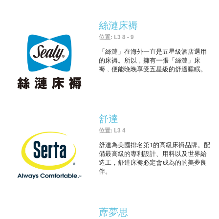
絲漣床褥
位置: L3 8 - 9
「絲漣」在海外一直是五星級酒店選用
的床褥。所以﹐擁有一張「絲漣」床
褥﹐便能晚晚享受五星級的舒適睡眠。
舒達
位置: L3 4
舒達為美國排名第1的高級床褥品牌。配
備最高級的專利設計、用料以及世界給
造工，舒達床褥必定會成為的的美夢良
伴。
蓆夢思