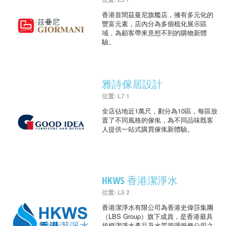
香港首間茲曼尼旗艦店，擁有多元化的
豐富元素，店內分為多個梳化展示區
域，為顧客帶來意想不到的購物新體
驗。
雅詩傢居設計
位置: L7 1
全店佔地近1萬尺，劃分為10區，每區放
置了不同風格的傢俬，為不同品味既客
人提供一站式購買傢俬新體驗。
HKWS 香港潔淨水
位置: L5 2
香港潔淨水有限公司為香港史偉莎集團
（LBS Group）旗下成員，是香港最具
規模潔淨水產品及水質管理服務公司之