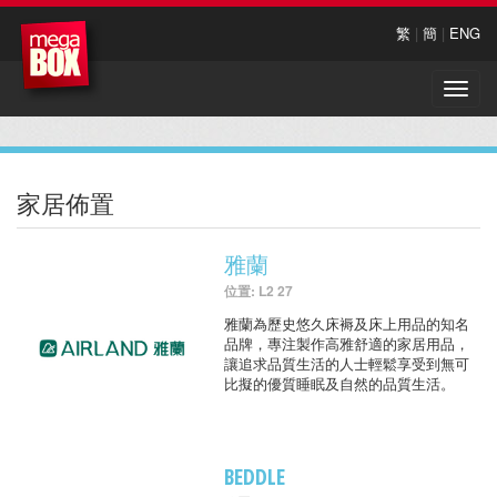
繁
|
簡
|
ENG
Toggle
naviga
家居佈置
雅蘭
位置: L2 27
雅蘭為歷史悠久床褥及床上用品的知名
品牌，專注製作高雅舒適的家居用品，
讓追求品質生活的人士輕鬆享受到無可
比擬的優質睡眠及自然的品質生活。
BEDDLE