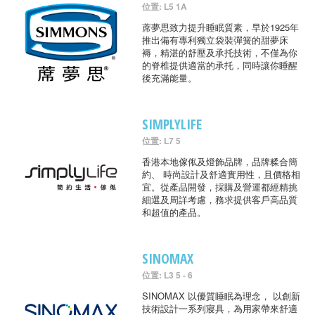
位置: L5 1A
蓆夢思致力提升睡眠質素，早於1925年
推出備有專利獨立袋裝彈簧的甜夢床
褥，精湛的舒壓及承托技術，不僅為你
的脊椎提供適當的承托，同時讓你睡醒
後充滿能量。
SIMPLYLIFE
位置: L7 5
香港本地傢俬及燈飾品牌，品牌糅合簡
約、 時尚設計及舒適實用性，且價格相
宜。從產品開發，採購及營運都經精挑
細選及周詳考慮，務求提供客戶高品質
和超值的產品。
SINOMAX
位置: L3 5 - 6
SINOMAX 以優質睡眠為理念， 以創新
技術設計一系列寢具，為用家帶來舒適