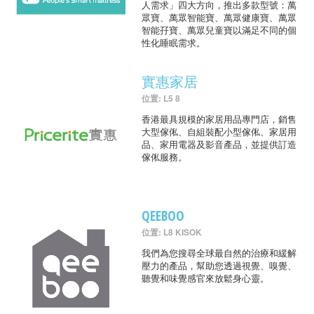
人需求」四大方向，推出多款型號：萬
眾寶、萬眾智能寶、萬眾健康寶、萬眾
智能孖寶、萬眾兒童寶以滿足不同的個
性化睡眠需求。
實惠家居
位置: L5 8
香港最具規模的家居用品專門店，銷售
大型傢俬、自組裝配小型傢俬、家居用
品、家用電器及影音產品，並提供訂造
傢俬服務。
QEEBOO
位置: L8 KISOK
我們為您搜尋全球最自然的治療和緩解
壓力的產品，幫助您透過視覺、嗅覺、
聽覺和味覺感官來放鬆身心靈。