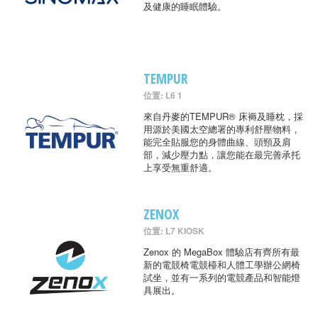
及健康的睡眠體驗。
TEMPUR
位置: L6 1
來自丹麥的TEMPUR® 床褥及睡枕，採
用源於美國太空總署的專利舒壓物料，
能完全貼服您的身體曲線、頭頸及肩
部，減少壓力點，讓您能在最完善承托
上享受無重舒適。
ZENOX
位置: L7 KIOSK
Zenox 的 MegaBox 體驗店有齊所有最
新的電競椅電競檯和人體工學辦公網椅
試坐，並有一系列的電競產品和智能燈
具展出。