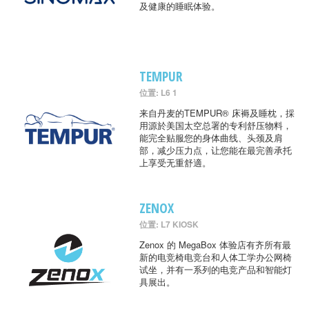
及健康的睡眠体验。
TEMPUR
位置: L6 1
来自丹麦的TEMPUR® 床褥及睡枕，採
用源於美国太空总署的专利舒压物料，
能完全贴服您的身体曲线、头颈及肩
部，减少压力点，让您能在最完善承托
上享受无重舒適。
ZENOX
位置: L7 KIOSK
Zenox 的 MegaBox 体验店有齐所有最
新的电竞椅电竞台和人体工学办公网椅
试坐，并有一系列的电竞产品和智能灯
具展出。