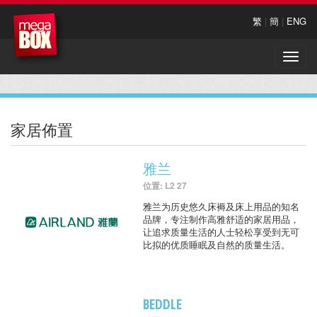
繁
|
簡
|
ENG
Toggle
naviga
家居佈置
雅兰
位置: L2 27
雅兰为历史悠久床褥及床上用品的知名
品牌，专注制作高雅舒适的家居用品，
让追求质量生活的人士轻松享受到无可
比拟的优质睡眠及自然的质量生活。
BEDDLE