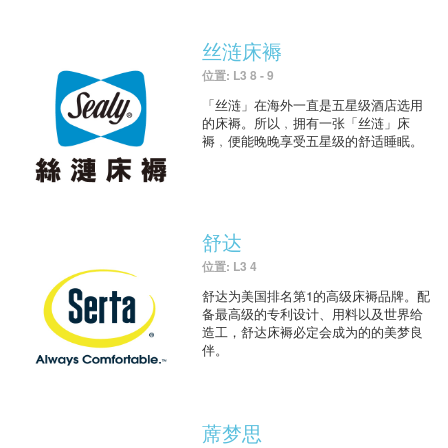
丝涟床褥
位置: L3 8 - 9
「丝涟」在海外一直是五星级酒店选用
的床褥。所以﹐拥有一张「丝涟」床
褥﹐便能晚晚享受五星级的舒适睡眠。
舒达
位置: L3 4
舒达为美国排名第1的高级床褥品牌。配
备最高级的专利设计、用料以及世界给
造工，舒达床褥必定会成为的的美梦良
伴。
蓆梦思