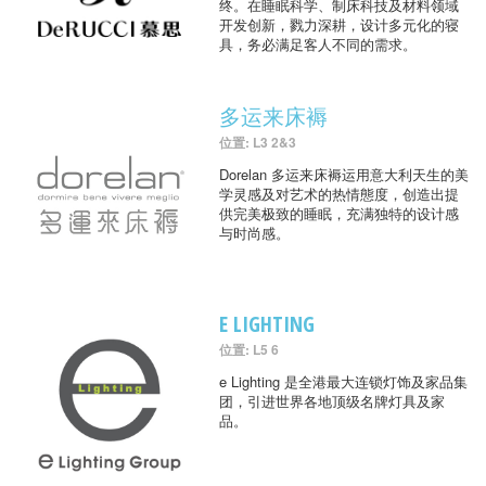
终。在睡眠科学、制床科技及材料领域
开发创新，戮力深耕，设计多元化的寝
具，务必满足客人不同的需求。
多运来床褥
位置: L3 2&3
Dorelan 多运来床褥运用意大利天生的美
学灵感及对艺术的热情態度，创造出提
供完美极致的睡眠，充满独特的设计感
与时尚感。
E LIGHTING
位置: L5 6
e Lighting 是全港最大连锁灯饰及家品集
团，引进世界各地顶级名牌灯具及家
品。