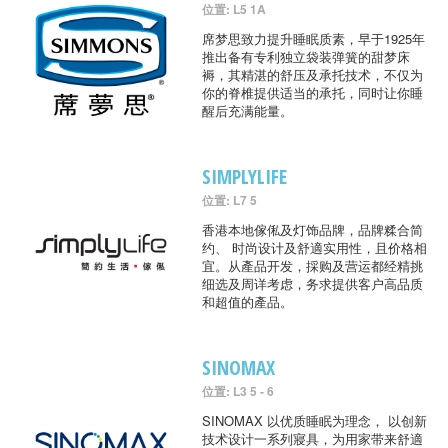
位置: L5 1A
席梦思致力提升睡眠质素，早于1925年
推出备有专利独立袋装弹簧的甜梦床
褥，其精湛的舒压及承托技术，不仅为
你的脊椎提供适当的承托，同时让你睡
醒后充满能量。
SIMPLYLIFE
位置: L7 5
香港本地傢俬及灯饰品牌，品牌糅合简
约、 时尚设计及舒適实用性，且价格相
宜。从產品开发，採购及营运都经精挑
细选及周详考虑，务求提供客户高品质
和超值的產品。
SINOMAX
位置: L3 5 - 6
SINOMAX 以优质睡眠为理念， 以创新
技术设计一系列寢具，为用家带来舒適