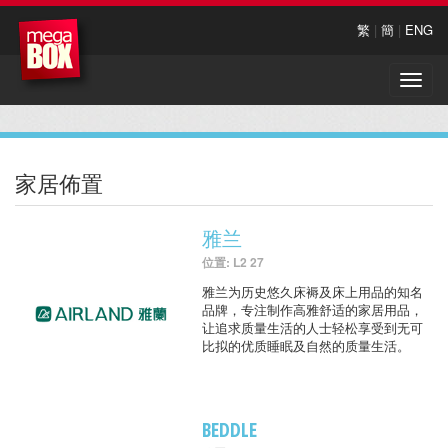
繁
|
簡
|
ENG
Toggle
naviga
家居佈置
雅兰
位置: L2 27
雅兰为历史悠久床褥及床上用品的知名
品牌，专注制作高雅舒适的家居用品，
让追求质量生活的人士轻松享受到无可
比拟的优质睡眠及自然的质量生活。
BEDDLE