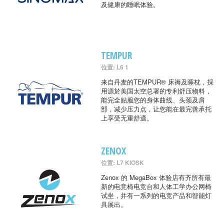
及健康的睡眠体验。
TEMPUR
位置: L6 1
来自丹麦的TEMPUR® 床褥及睡枕，採
用源於美国太空总署的专利舒压物料，
能完全贴服您的身体曲线、头颈及肩
部，减少压力点，让您能在最完善承托
上享受无重舒適。
ZENOX
位置: L7 KIOSK
Zenox 的 MegaBox 体验店有齐所有最
新的电竞椅电竞台和人体工学办公网椅
试坐，并有一系列的电竞产品和智能灯
具展出。