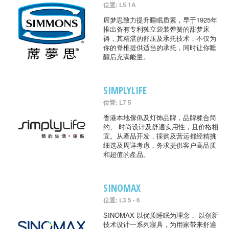
位置: L5 1A
席梦思致力提升睡眠质素，早于1925年
推出备有专利独立袋装弹簧的甜梦床
褥，其精湛的舒压及承托技术，不仅为
你的脊椎提供适当的承托，同时让你睡
醒后充满能量。
SIMPLYLIFE
位置: L7 5
香港本地傢俬及灯饰品牌，品牌糅合简
约、 时尚设计及舒適实用性，且价格相
宜。从產品开发，採购及营运都经精挑
细选及周详考虑，务求提供客户高品质
和超值的產品。
SINOMAX
位置: L3 5 - 6
SINOMAX 以优质睡眠为理念， 以创新
技术设计一系列寢具，为用家带来舒適