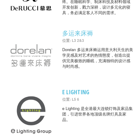
终。在睡眠科学、制床科技及材料领域
开发创新，戮力深耕，设计多元化的寝
具，务必满足客人不同的需求。
多运来床褥
位置: L3 2&3
Dorelan 多运来床褥运用意大利天生的美
学灵感及对艺术的热情態度，创造出提
供完美极致的睡眠，充满独特的设计感
与时尚感。
E LIGHTING
位置: L5 6
e Lighting 是全港最大连锁灯饰及家品集
团，引进世界各地顶级名牌灯具及家
品。