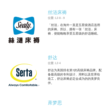
丝涟床褥
位置: L3 8 - 9
「丝涟」在海外一直是五星级酒店选用
的床褥。所以﹐拥有一张「丝涟」床
褥﹐便能晚晚享受五星级的舒适睡眠。
舒达
位置: L3 4
舒达为美国排名第1的高级床褥品牌。配
备最高级的专利设计、用料以及世界给
造工，舒达床褥必定会成为的的美梦良
伴。
蓆梦思