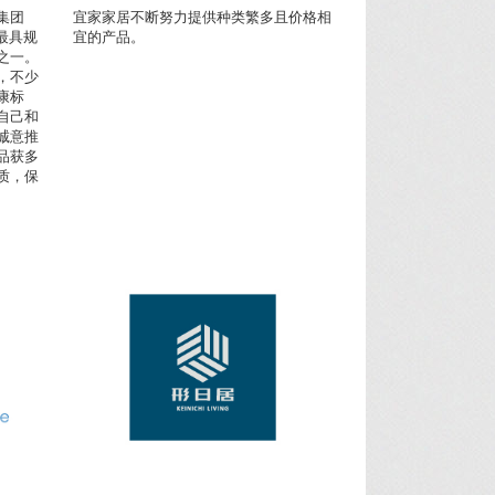
集团
宜家家居不断努力提供种类繁多且价格相
港最具规
宜的产品。
之一。
，不少
康标
自己和
诚意推
品获多
质，保