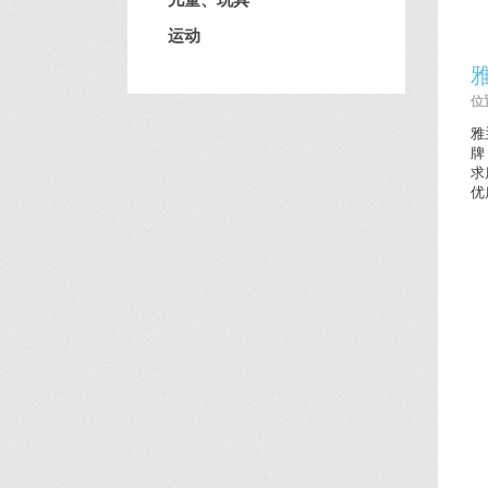
运动
位置
雅
牌
求
优