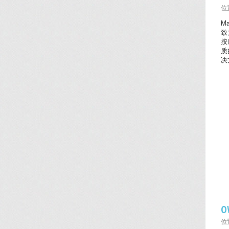
位置
M
致
按
质
决
O
位置