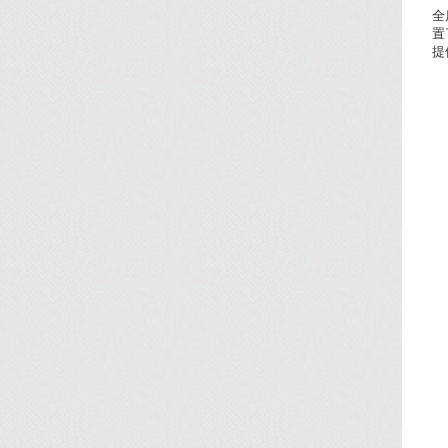
全
置
提