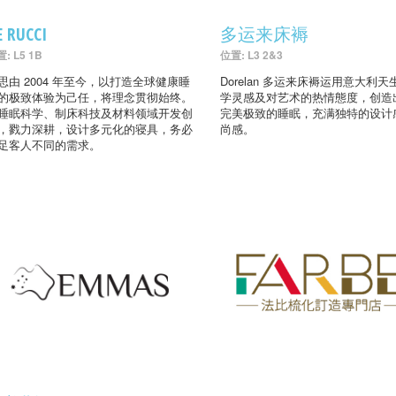
E RUCCI
多运来床褥
: L5 1B
位置: L3 2&3
思由 2004 年至今，以打造全球健康睡
Dorelan 多运来床褥运用意大利天
的极致体验为己任，将理念贯彻始终。
学灵感及对艺术的热情態度，创造
睡眠科学、制床科技及材料领域开发创
完美极致的睡眠，充满独特的设计
，戮力深耕，设计多元化的寝具，务必
尚感。
足客人不同的需求。