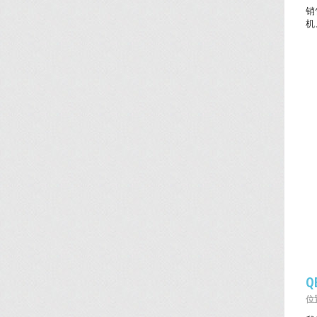
销
机
Q
位置