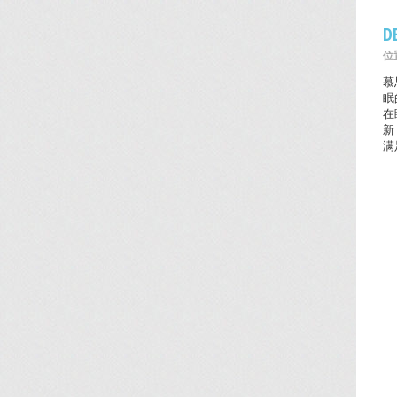
D
位置
慕
眠
在
新
满