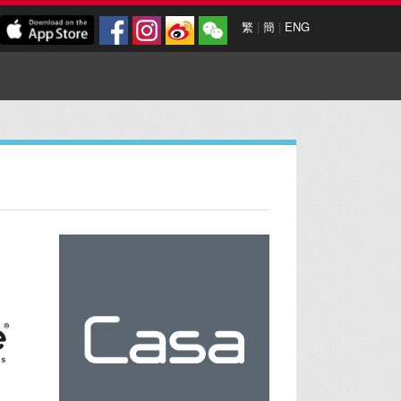
繁
|
簡
|
ENG