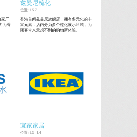
兹曼尼梳化
位置: L5 7
自家厂
香港首间兹曼尼旗舰店，拥有多元化的丰
力为香
富元素，店内分为多个梳化展示区域，为
顾客带来意想不到的购物新体验。
宜家家居
位置: L3 - L4