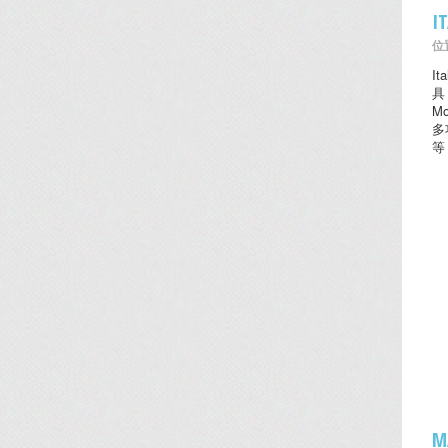
I
位置
I
具
M
多
等
M