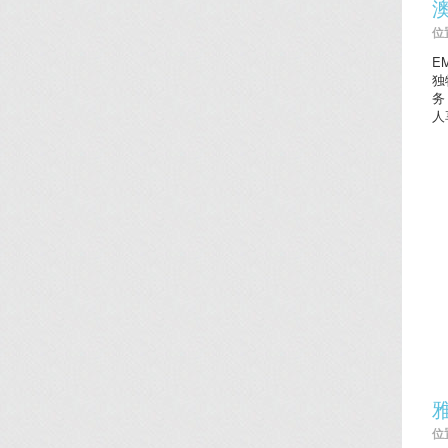
位置
E
独
务
人
位置