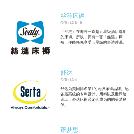
丝涟床褥
位置: L3 8 - 9
「丝涟」在海外一直是五星级酒店选用
的床褥。所以﹐拥有一张「丝涟」床
褥﹐便能晚晚享受五星级的舒适睡眠。
舒达
位置: L3 4
舒达为美国排名第1的高级床褥品牌。配
备最高级的专利设计、用料以及世界给
造工，舒达床褥必定会成为的的美梦良
伴。
蓆梦思