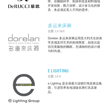
终。在睡眠科学、制床科技及材料领域
开发创新，戮力深耕，设计多元化的寝
具，务必满足客人不同的需求。
多运来床褥
位置: L3 2&3
Dorelan 多运来床褥运用意大利天生的美
学灵感及对艺术的热情態度，创造出提
供完美极致的睡眠，充满独特的设计感
与时尚感。
E LIGHTING
位置: L5 6
e Lighting 是全港最大连锁灯饰及家品集
团，引进世界各地顶级名牌灯具及家
品。