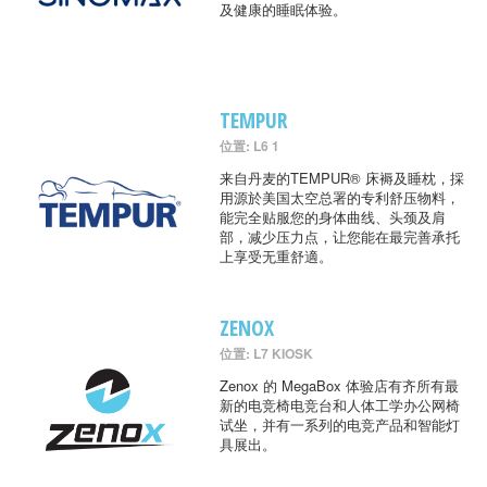
及健康的睡眠体验。
TEMPUR
位置: L6 1
来自丹麦的TEMPUR® 床褥及睡枕，採
用源於美国太空总署的专利舒压物料，
能完全贴服您的身体曲线、头颈及肩
部，减少压力点，让您能在最完善承托
上享受无重舒適。
ZENOX
位置: L7 KIOSK
Zenox 的 MegaBox 体验店有齐所有最
新的电竞椅电竞台和人体工学办公网椅
试坐，并有一系列的电竞产品和智能灯
具展出。