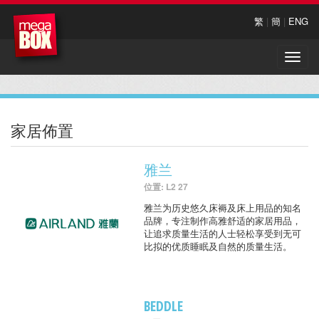
繁
|
簡
|
ENG
Toggle
naviga
家居佈置
雅兰
位置: L2 27
雅兰为历史悠久床褥及床上用品的知名
品牌，专注制作高雅舒适的家居用品，
让追求质量生活的人士轻松享受到无可
比拟的优质睡眠及自然的质量生活。
BEDDLE