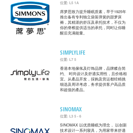
位置: L5 1A
席梦思致力提升睡眠质素，早于1925年
推出备有专利独立袋装弹簧的甜梦床
褥，其精湛的舒压及承托技术，不仅为
你的脊椎提供适当的承托，同时让你睡
醒后充满能量。
SIMPLYLIFE
位置: L7 5
香港本地傢俬及灯饰品牌，品牌糅合简
约、 时尚设计及舒適实用性，且价格相
宜。从產品开发，採购及营运都经精挑
细选及周详考虑，务求提供客户高品质
和超值的產品。
SINOMAX
位置: L3 5 - 6
SINOMAX 以优质睡眠为理念， 以创新
技术设计一系列寢具，为用家带来舒適