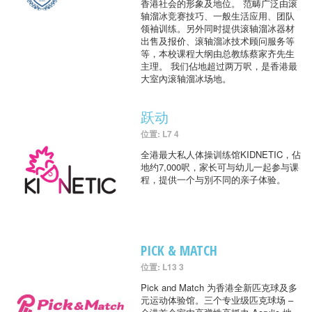
香港社会的形象及地位。 范畴广泛由滚
轴溜冰竞赛技巧、一般生活应用、团队
领袖训练。另外同时提供滚轴溜冰器材
出售及报价、滚轴溜冰技术顾问服务等
等，本校课程大纲由总教练蔡家齐先生
主理。 我们佔地超过两万呎，是香港最
大室內滚轴溜冰场地。
跃动
位置: L7 4
全港最大私人体操训练馆KIDNETIC，佔
地约7,000呎，家长可与幼儿一起参与课
程，提供一个与別不同的亲子体验。
PICK & MATCH
位置: L13 3
Pick and Match 为香港全新匹克球及多
元运动体验馆。三个专业级匹克球场 –