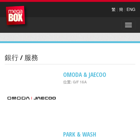
繁
|
簡
|
ENG
Toggle
naviga
銀行 / 服務
OMODA & JAECOO
位置: G/F 16A
PARK & WASH