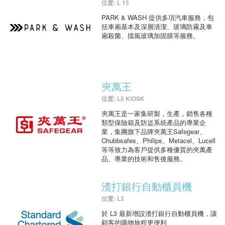
位置: L 15
PARK & WASH 提供多項汽車服務，包
括車廂基本及深層清潔、玻璃防霧及車
廂殺菌、擋風玻璃加固膜等服務。
夾萬王
位置: L5 KIOSK
夾萬王是一家集研製，生產，銷售各種
類型保險箱及防盜系統產品的專業企
業，集團旗下品牌夾萬王Safegear、
Chubbsafes、Philips、Metacel、Lucell
等等致力為客戶提供多種優質的夾萬產
品、專業的技術和售後服務。
渣打銀行自動櫃員機
位置: L3
於 L3 最新增設渣打銀行自動櫃員機，讓
顧客的購物旅程更便利