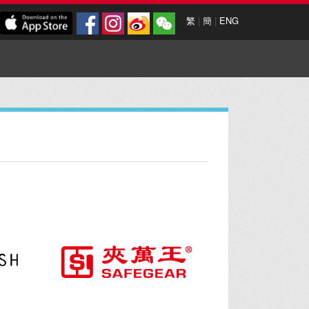
繁
|
簡
|
ENG