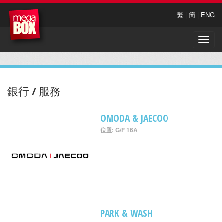
繁
|
簡
|
ENG
Toggle
naviga
銀行 / 服務
OMODA & JAECOO
位置: G/F 16A
PARK & WASH