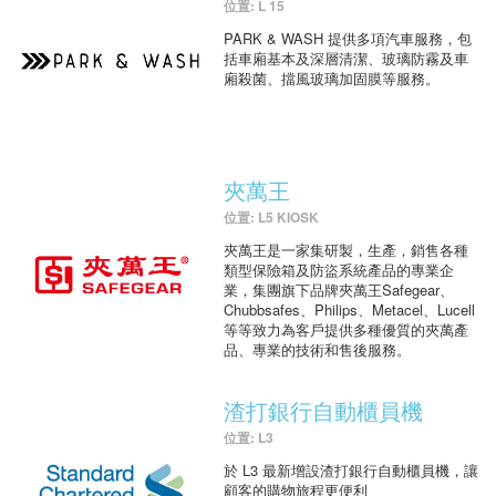
位置: L 15
PARK & WASH 提供多項汽車服務，包
括車廂基本及深層清潔、玻璃防霧及車
廂殺菌、擋風玻璃加固膜等服務。
夾萬王
位置: L5 KIOSK
夾萬王是一家集研製，生產，銷售各種
類型保險箱及防盜系統產品的專業企
業，集團旗下品牌夾萬王Safegear、
Chubbsafes、Philips、Metacel、Lucell
等等致力為客戶提供多種優質的夾萬產
品、專業的技術和售後服務。
渣打銀行自動櫃員機
位置: L3
於 L3 最新增設渣打銀行自動櫃員機，讓
顧客的購物旅程更便利