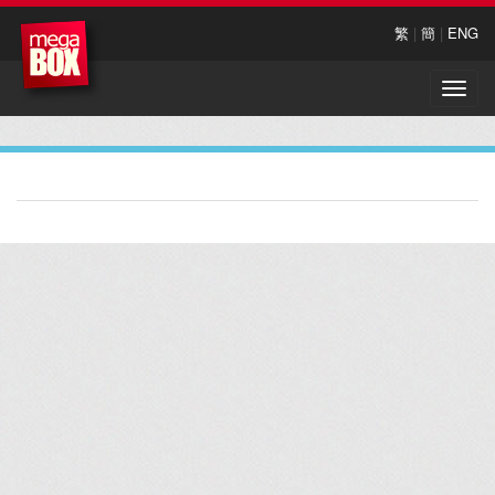
繁
|
簡
|
ENG
Toggle
naviga