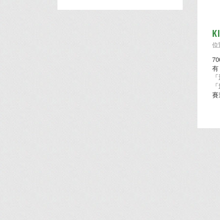
K
位置
7
有
「
「
賽