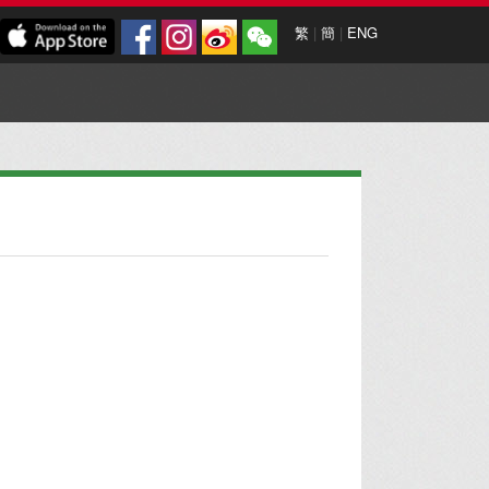
繁
|
簡
|
ENG