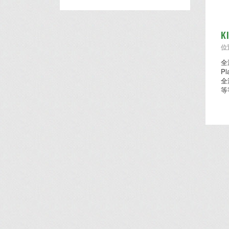
K
位置
全
P
全
等