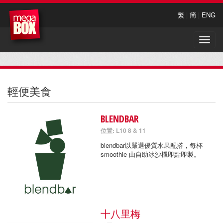
繁
|
簡
|
ENG
Toggle
naviga
輕便美食
BLENDBAR
位置: L10 8 & 11
blendbar以嚴選優質水果配搭，每杯
smoothie 由自助冰沙機即點即製。
十八里梅