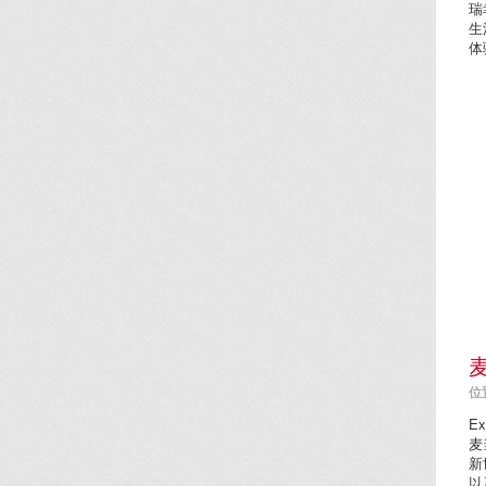
瑞
生
体
位置
Ex
麦
新
以