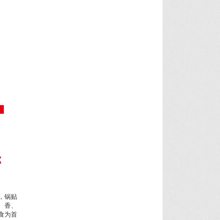
K
，锅贴
、香、
食为首