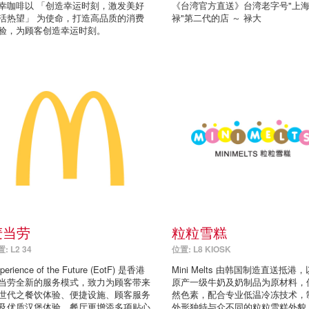
幸咖啡以 「创造幸运时刻，激发美好
《台湾官方直送》台湾老字号"上
活热望」 为使命，打造高品质的消费
禄"第二代的店 ～ 禄大
验，为顾客创造幸运时刻。
麦当劳
粒粒雪糕
: L2 34
位置: L8 KIOSK
perience of the Future (EotF) 是香港
Mini Melts 由韩国制造直送抵港
当劳全新的服务模式，致力为顾客带来
原产一级牛奶及奶制品为原材料，
世代之餐饮体验、便捷设施、顾客服务
然色素，配合专业低温冷冻技术，
及优质汉堡体验。餐厅更增添多项贴心
外形独特与众不同的粒粒雪糕外貌