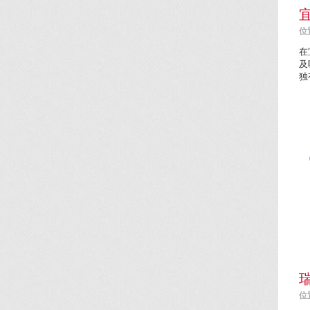
位置
在
及
独
位置