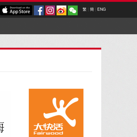
繁
|
簡
|
ENG