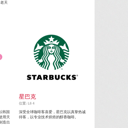
海老天
星巴克
位置: L6 4
，以韩国
深受全球咖啡客喜爱，星巴克以真挚热诚
使用天
待客，以专业技术烘焙的醇香咖啡。
制造出
。