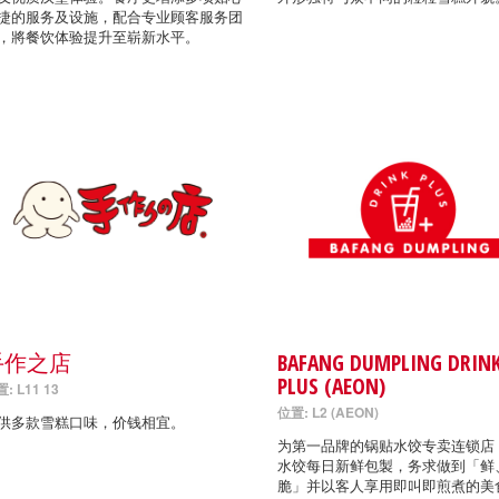
捷的服务及设施，配合专业顾客服务团
，將餐饮体验提升至崭新水平。
手作之店
BAFANG DUMPLING DRIN
PLUS (AEON)
: L11 13
位置: L2 (AEON)
供多款雪糕口味，价钱相宜。
为第一品牌的锅贴水饺专卖连锁店
水饺每日新鲜包製，务求做到「鲜
脆」并以客人享用即叫即煎煮的美