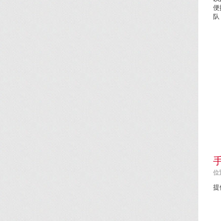
便
队
位置
提