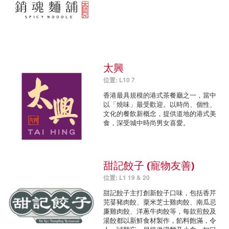
太興
位置: L10 7
香港最具規模的港式茶餐廳之一，當中
以「燒味」最受歡迎。以時尚、個性、
文化的餐飲新概念，提供道地的港式美
食，深受城中時尚男女喜愛。
甜記餃子 (寵物友善)
位置: L1 19 & 20
甜記餃子主打創新餃子口味，包括香芹
芫荽豬肉餃、粟米芝士雞肉餃、南瓜忌
廉雞肉餃、洋蔥牛肉餃等，每款煎餃及
湯餃都以新鮮食材製作，餡料飽滿，令