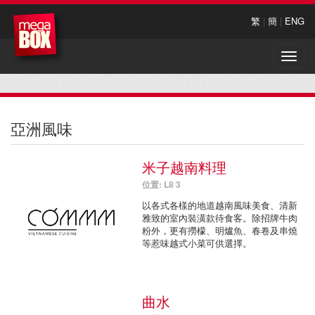
繁
|
簡
|
ENG
Toggle
naviga
亞洲風味
米子越南料理
位置: L8 3
以各式各樣的地道越南風味美食、清新
雅致的室內裝潢款待食客。除招牌牛肉
粉外，更有撈檬、明爐魚、春卷及串燒
等惹味越式小菜可供選擇。
曲水