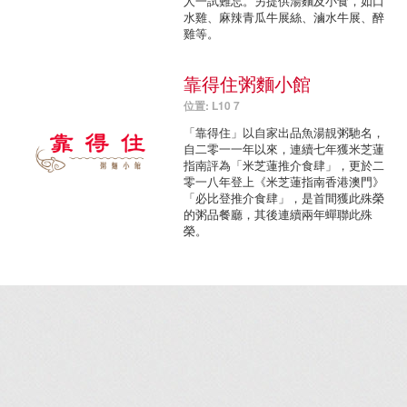
人一試難忘。另提供湯麵及小食，如口
水雞、麻辣青瓜牛展絲、滷水牛展、醉
雞等。
靠得住粥麵小館
位置: L10 7
「靠得住」以自家出品魚湯靚粥馳名，
自二零一一年以來，連續七年獲米芝蓮
指南評為「米芝蓮推介食肆」，更於二
零一八年登上《米芝蓮指南香港澳門》
「必比登推介食肆」，是首間獲此殊榮
的粥品餐廳，其後連續兩年蟬聯此殊
榮。