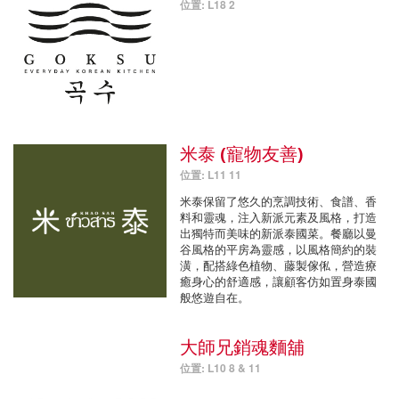
位置: L18 2
米泰 (寵物友善)
位置: L11 11
米泰保留了悠久的烹調技術、食譜、香
料和靈魂，注入新派元素及風格，打造
出獨特而美味的新派泰國菜。餐廳以曼
谷風格的平房為靈感，以風格簡約的裝
潢，配搭綠色植物、藤製傢俬，營造療
癒身心的舒適感，讓顧客仿如置身泰國
般悠遊自在。
大師兄銷魂麵舖
位置: L10 8 & 11