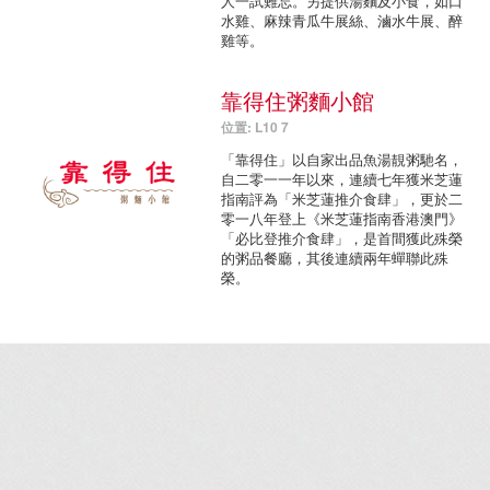
人一試難忘。另提供湯麵及小食，如口
水雞、麻辣青瓜牛展絲、滷水牛展、醉
雞等。
靠得住粥麵小館
位置: L10 7
「靠得住」以自家出品魚湯靚粥馳名，
自二零一一年以來，連續七年獲米芝蓮
指南評為「米芝蓮推介食肆」，更於二
零一八年登上《米芝蓮指南香港澳門》
「必比登推介食肆」，是首間獲此殊榮
的粥品餐廳，其後連續兩年蟬聯此殊
榮。