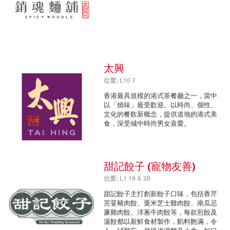
太興
位置: L10 7
香港最具規模的港式茶餐廳之一，當中
以「燒味」最受歡迎。以時尚、個性、
文化的餐飲新概念，提供道地的港式美
食，深受城中時尚男女喜愛。
甜記餃子 (寵物友善)
位置: L1 19 & 20
甜記餃子主打創新餃子口味，包括香芹
芫荽豬肉餃、粟米芝士雞肉餃、南瓜忌
廉雞肉餃、洋蔥牛肉餃等，每款煎餃及
湯餃都以新鮮食材製作，餡料飽滿，令