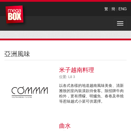
繁
|
簡
|
ENG
Toggle
naviga
亞洲風味
米子越南料理
位置: L8 3
以各式各樣的地道越南風味美食、清新
雅致的室內裝潢款待食客。除招牌牛肉
粉外，更有撈檬、明爐魚、春卷及串燒
等惹味越式小菜可供選擇。
曲水