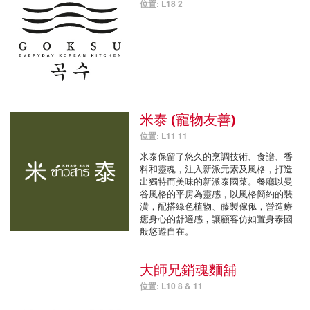
位置: L18 2
米泰 (寵物友善)
位置: L11 11
米泰保留了悠久的烹調技術、食譜、香
料和靈魂，注入新派元素及風格，打造
出獨特而美味的新派泰國菜。餐廳以曼
谷風格的平房為靈感，以風格簡約的裝
潢，配搭綠色植物、藤製傢俬，營造療
癒身心的舒適感，讓顧客仿如置身泰國
般悠遊自在。
大師兄銷魂麵舖
位置: L10 8 & 11